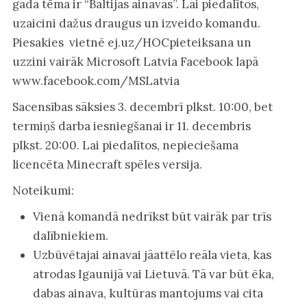
gada tēma ir “Baltijas ainavas”. Lai piedalītos,
uzaicini dažus draugus un izveido komandu.
Piesakies vietnē ej.uz/HOCpieteiksana un
uzzini vairāk Microsoft Latvia Facebook lapā
www.facebook.com/MSLatvia
Sacensības sāksies 3. decembrī plkst. 10:00, bet
termiņš darba iesniegšanai ir 11. decembris
plkst. 20:00. Lai piedalītos, nepieciešama
licencēta Minecraft spēles versija.
Noteikumi:
Vienā komandā nedrīkst būt vairāk par trīs
dalībniekiem.
Uzbūvētajai ainavai jāattēlo reāla vieta, kas
atrodas Igaunijā vai Lietuvā. Tā var būt ēka,
dabas ainava, kultūras mantojums vai cita