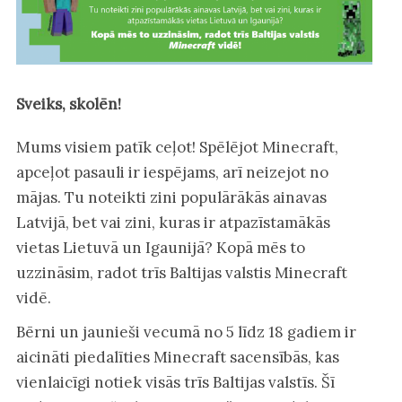
Sveiks, skolēn!
Mums visiem patīk ceļot! Spēlējot Minecraft,
apceļot pasauli ir iespējams, arī neizejot no
mājas. Tu noteikti zini populārākās ainavas
Latvijā, bet vai zini, kuras ir atpazīstamākās
vietas Lietuvā un Igaunijā? Kopā mēs to
uzzināsim, radot trīs Baltijas valstis Minecraft
vidē.
Bērni un jaunieši vecumā no 5 līdz 18 gadiem ir
aicināti piedalīties Minecraft sacensībās, kas
vienlaicīgi notiek visās trīs Baltijas valstīs. Šī