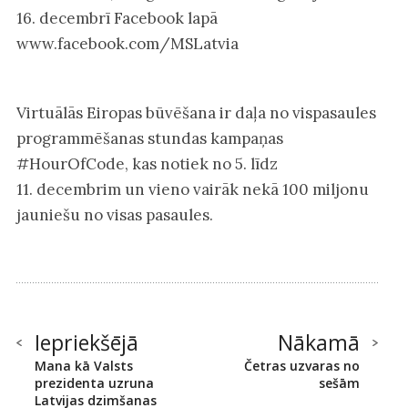
16. decembrī Facebook lapā
www.facebook.com/MSLatvia
Virtuālās Eiropas būvēšana ir daļa no vispasaules
programmēšanas stundas kampaņas
#HourOfCode, kas notiek no 5. līdz
11. decembrim un vieno vairāk nekā 100 miljonu
jauniešu no visas pasaules.
Iepriekšējā
Nākamā
Mana kā Valsts
Četras uzvaras no
prezidenta uzruna
sešām
Latvijas dzimšanas