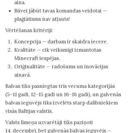
aina.
Būvei jābūt tavas komandas veidotai —
plaģiātisms nav atļauts!
Vērtēšanas kritēriji:
Koncepcija — darbam ir skaidra iecere.
Kvalitāte — cik veiksmīgi izmantotas
Minecraft iespējas.
Oriģinalitāte — radošums un inovācijas
ainavā.
Balvas tiks pasniegtas trīs vecuma kategorijās
(5–11 gadi, 12–15 gadi un 16–18 gadi), un galvenās
balvas ieguvējs tiks izvēlēts starp dalībniekiem
visās Baltijas valstīs.
Valsts līmeņa uzvarētāji tiks paziņoti
14. decembrī, bet galvenās balvas ieguvējs —