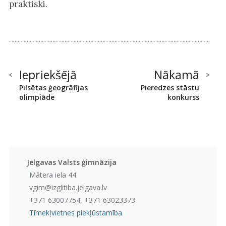
praktiski.
Iepriekšējā
Nākamā
Pilsētas ģeogrāfijas
Pieredzes stāstu
olimpiāde
konkurss
Jelgavas Valsts ģimnāzija
Mātera iela 44
vgim@izglitiba.jelgava.lv
+371 63007754, +371 63023373
Tīmekļvietnes piekļūstamība