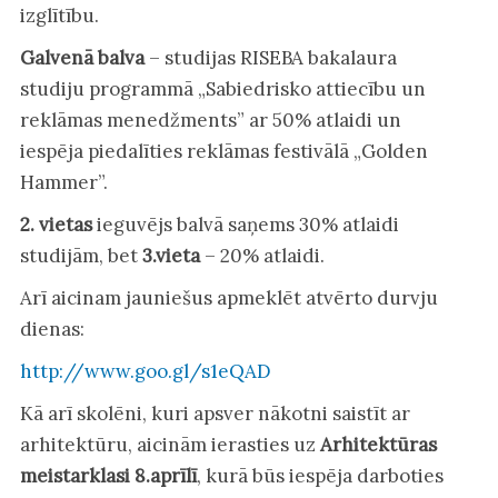
izglītību.
Galvenā balva
– studijas RISEBA bakalaura
studiju programmā „Sabiedrisko attiecību un
reklāmas menedžments” ar 50% atlaidi un
iespēja piedalīties reklāmas festivālā „Golden
Hammer”.
2. vietas
ieguvējs balvā saņems 30% atlaidi
studijām, bet
3.vieta
– 20% atlaidi.
Arī aicinam jauniešus apmeklēt atvērto durvju
dienas:
http://www.goo.gl/s1eQAD
Kā arī skolēni, kuri apsver nākotni saistīt ar
arhitektūru, aicinām ierasties uz
Arhitektūras
meistarklasi 8.aprīlī
, kurā būs iespēja darboties