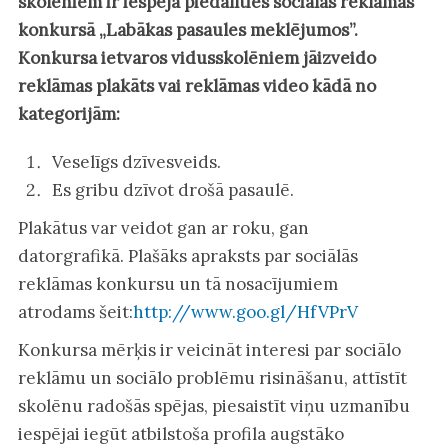
skolēniem ir iespēja piedalīties sociālās reklāmas
konkursā „Labākas pasaules meklējumos”.
Konkursa ietvaros vidusskolēniem jāizveido
reklāmas plakāts vai reklāmas video kādā no
kategorijām:
Veselīgs dzīvesveids.
Es gribu dzīvot drošā pasaulē.
Plakātus var veidot gan ar roku, gan
datorgrafikā. Plašāks apraksts par sociālās
reklāmas konkursu un tā nosacījumiem
atrodams šeit:
http://www.goo.gl/HfVPrV
Konkursa mērķis ir veicināt interesi par sociālo
reklāmu un sociālo problēmu risināšanu, attīstīt
skolēnu radošās spējas, piesaistīt viņu uzmanību
iespējai iegūt atbilstoša profila augstāko