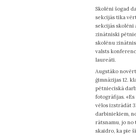
Skolēni šogad da
sekcijās tika vēr
sekcijās skolēni
zinātniski pētnie
skolēnu zinātnisk
valsts konferenc
laureāti.
Augstāko novērt
ģimnāzijas 12. k
pētnieciskā darb
fotogrāfijas. «Es
vēlos izstrādāt 
darbiniekiem, no
rātsnamu, jo no 
skaidro, ka pie š