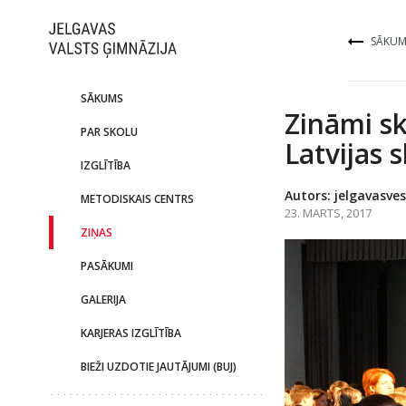
SĀKUM
SĀKUMS
Zināmi sk
PAR SKOLU
Latvijas 
IZGLĪTĪBA
Autors: jelgavasves
METODISKAIS CENTRS
23. MARTS, 2017
ZIŅAS
PASĀKUMI
GALERIJA
KARJERAS IZGLĪTĪBA
BIEŽI UZDOTIE JAUTĀJUMI (BUJ)