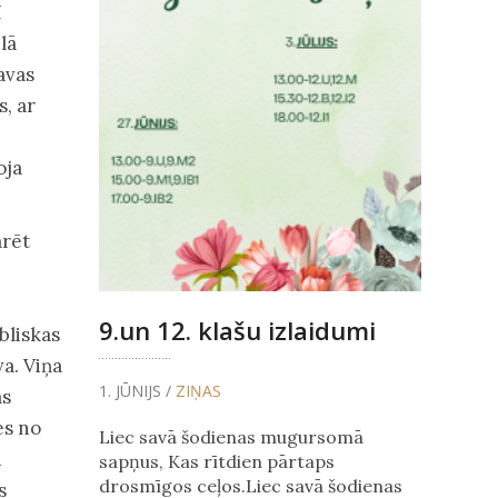
ī
lā
avas
, ar
oja
arēt
9.un 12. klašu izlaidumi
bliskas
va. Viņa
1. JŪNIJS /
ZIŅAS
as
es no
Liec savā šodienas mugursomā
u
sapņus, Kas rītdien pārtaps
drosmīgos ceļos.Liec savā šodienas
s