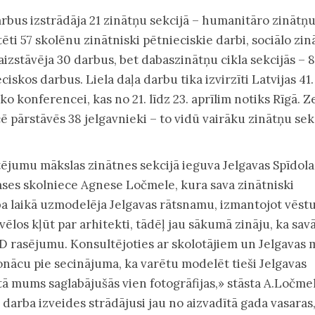
rbus izstrādāja 21 zinātņu sekcijā – humanitāro zinātņ
tēti 57 skolēnu zinātniski pētnieciskie darbi, sociālo zi
 aizstāvēja 30 darbus, bet dabaszinātņu cikla sekcijās – 
ciskos darbus. Liela daļa darbu tika izvirzīti Latvijas 41.
o konferencei, kas no 21. līdz 23. aprīlim notiks Rīgā. 
ē pārstāvēs 38 jelgavnieki – to vidū vairāku zinātņu sek
ējumu mākslas zinātnes sekcijā ieguva Jelgavas Spīdola
lases skolniece Agnese Ločmele, kura sava zinātniski
a laikā uzmodelēja Jelgavas rātsnamu, izmantojot vēstu
 vēlos kļūt par arhitekti, tādēļ jau sākumā zināju, ka sav
3D rasējumu. Konsultējoties ar skolotājiem un Jelgavas
nācu pie secinājuma, ka varētu modelēt tieši Jelgavas
tā mums saglabājušās vien fotogrāfijas,» stāsta A.Ločmel
ī darba izveides strādājusi jau no aizvadītā gada vasaras