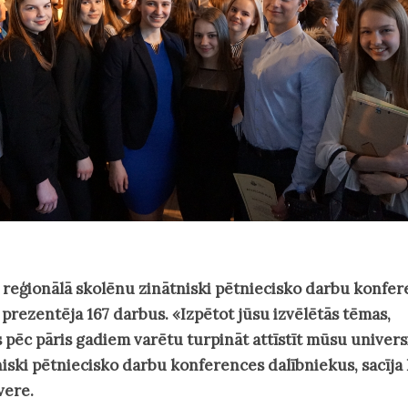
. reģionālā skolēnu zinātniski pētniecisko darbu konfer
 prezentēja 167 darbus. «Izpētot jūsu izvēlētās tēmas,
s pēc pāris gadiem varētu turpināt attīstīt mūsu univers
iski pētniecisko darbu konferences dalībniekus, sacīja
vere.