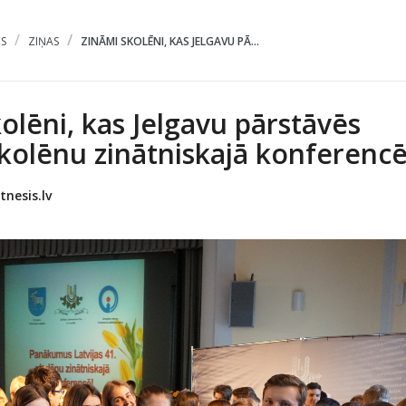
S
ZIŅAS
ZINĀMI SKOLĒNI, KAS JELGAVU PĀ...
olēni, kas Jelgavu pārstāvēs
skolēnu zinātniskajā konferenc
tnesis.lv