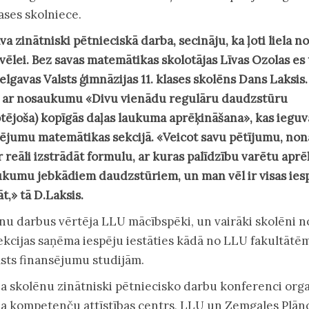
lases skolniece.
va zinātniski pētnieciskā darba, secināju, ka ļoti liela n
vēlei. Bez savas matemātikas skolotājas Līvas Ozolas es 
elgavas Valsts ģimnāzijas 11. klases skolēns Dans Laksis.
u ar nosaukumu «Divu vienādu regulāru daudzstūru
tējoša) kopīgās daļas laukuma aprēķināšana», kas ieguv
ējumu matemātikas sekcijā. «Veicot savu pētījumu, non
r reāli izstrādāt formulu, ar kuras palīdzību varētu aprē
ukumu jebkādiem daudzstūriem, un man vēl ir visas iesp
t,» tā D.Laksis.
nu darbus vērtēja LLU mācībspēki, un vairāki skolēni n
ekcijas saņēma iespēju iestāties kādā no LLU fakultātē
sts finansējumu studijām.
a skolēnu zinātniski pētniecisko darbu konferenci org
a kompetenču attīstības centrs, LLU un Zemgales Plān