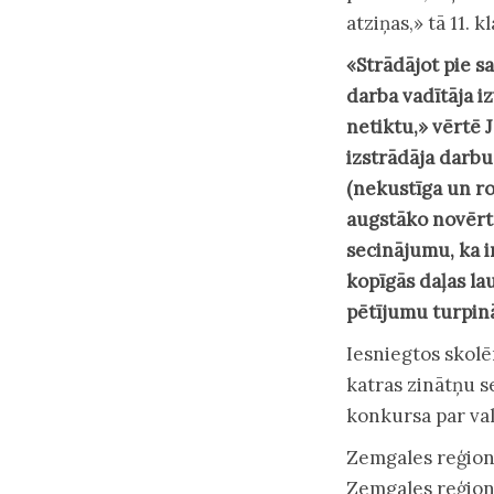
atziņas,» tā 11. k
«Strādājot pie sa
darba vadītāja iz
netiktu,» vērtē J
izstrādāja darb
(nekustīga un ro
augstāko novērt
secinājumu, ka i
kopīgās daļas la
pētījumu turpinā
Iesniegtos skolē
katras zinātņu s
konkursa par val
Zemgales reģion
Zemgales reģion