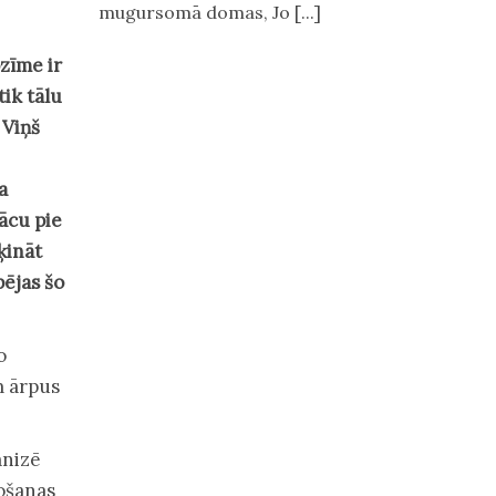
mugursomā domas, Jo [...]
ozīme ir
tik tālu
 Viņš
a
ācu pie
ķināt
ējas šo
o
m ārpus
anizē
ošanas