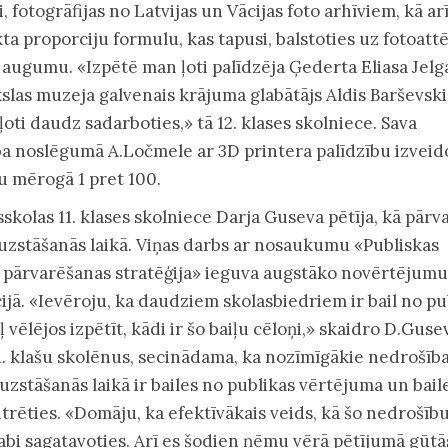
 fotogrāfijas no Latvijas un Vācijas foto arhīviem, kā ar
ta proporciju formulu, kas tapusi, balstoties uz fotoattē
augumu. «Izpētē man ļoti palīdzēja Ģederta Eliasa Jelg
las muzeja galvenais krājuma glabātājs Aldis Barševskis
oti daudz sadarboties,» tā 12. klases skolniece. Sava
a noslēgumā A.Ločmele ar 3D printera palīdzību izveid
 mērogā 1 pret 100.
sskolas 11. klases skolniece Darja Guseva pētīja, kā pārv
 uzstāšanās laikā. Viņas darbs ar nosaukumu «Publiskas
u pārvarēšanas stratēģija» ieguva augstāko novērtējumu
cijā. «Ievēroju, ka daudziem skolasbiedriem ir bail no pu
 vēlējos izpētīt, kādi ir šo baiļu cēloņi,» skaidro D.Guse
11. klašu skolēnus, secinādama, ka nozīmīgākie nedrošīb
 uzstāšanās laikā ir bailes no publikas vērtējuma un bail
rēties. «Domāju, ka efektīvākais veids, kā šo nedrošīb
 labi sagatavoties. Arī es šodien ņēmu vērā pētījumā gūtā