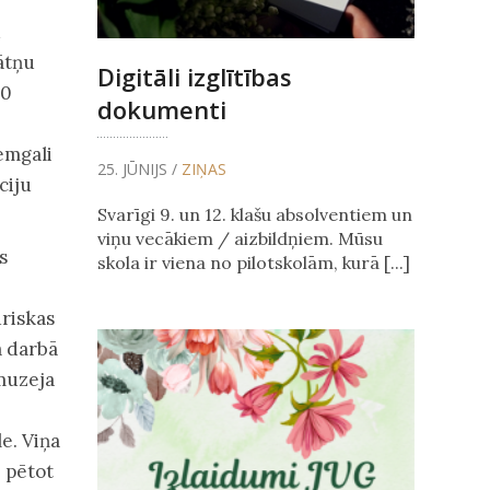
u
nātņu
Digitāli izglītības
80
dokumenti
Zemgali
25. JŪNIJS /
ZIŅAS
ciju
Svarīgi 9. un 12. klašu absolventiem un
viņu vecākiem / aizbildņiem. Mūsu
s
skola ir viena no pilotskolām, kurā [...]
riskas
ā darbā
 muzeja
e. Viņa
, pētot