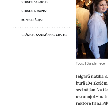
STUNDU SARAKSTS
STUNDU IZMAIŅAS
KONSULTĀCIJAS
GRĀMATU SAŅEMŠANAS GRAFIKS
Foto: I.Bandeniece
Jelgavā notika 8
kurā 194 skolēni
secinājām, ka tā
uzrunājot zinātn
rektore Irina Pil