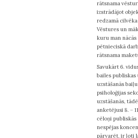
rātsnama vēsturi,
izstrādājot objek
redzamā cilvēka 
Vēstures un māks
kuru man nācās ļ
pētnieciskā darb
rātsnama maketu
Savukārt 6. vidu
bailes publiskas
uzstāšanās baiļ
psiholoģijas sek
uzstāšanās, tādēļ
anketējusi 8. – 
cēloņi publiskās
nespējas koncent
pārvarēt, ir ļoti