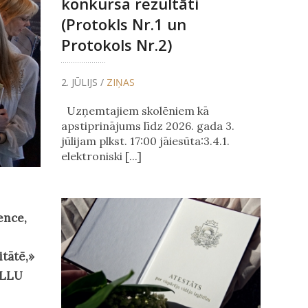
konkursa rezultāti
(Protokls Nr.1 un
Protokols Nr.2)
2. JŪLIJS /
ZIŅAS
Uzņemtajiem skolēniem kā
apstiprinājums līdz 2026. gada 3.
jūlijam plkst. 17:00 jāiesūta:3.4.1.
elektroniski [...]
ence,
itātē,»
 LLU