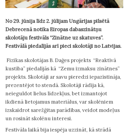
No 29. jūnija līdz 2. jūlijam Ungārijas pilsētā
Debrecenā notika Eiropas dabaszinātņu
skolotāju festivāls “Zinātne uz skatuves”.
Festivālā piedalījās arī pieci skolotāji no Latvijas.
Fizikas skolotājas B. Daģes projekts “Reaktīvā
kustība” piedalījās kā “Zemu izmaksu zinātnes”
projekts. Skolotāji ar savu pieredzi iepazīstināja,
prezentējot to stendā. Skolotāji rādīja kā,
neieguldot lielus līdzekļus, bet izmantojot
ikdienā lietojamus materiālus, var skolēniem
izskaidrot sarežģītas parādības, veidot modeļus
un rosināt skolēnu interesi.
Festivāla laikā bija iespēja uzzināt, kā strādā