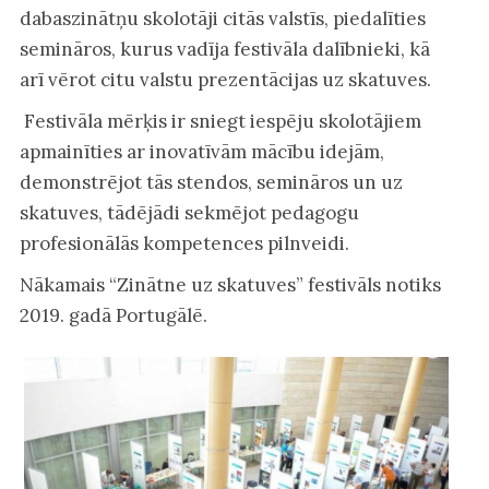
dabaszinātņu skolotāji citās valstīs, piedalīties
semināros, kurus vadīja festivāla dalībnieki, kā
arī vērot citu valstu prezentācijas uz skatuves.
Festivāla mērķis ir sniegt iespēju skolotājiem
apmainīties ar inovatīvām mācību idejām,
demonstrējot tās stendos, semināros un uz
skatuves, tādējādi sekmējot pedagogu
profesionālās kompetences pilnveidi.
Nākamais “Zinātne uz skatuves” festivāls notiks
2019. gadā Portugālē.