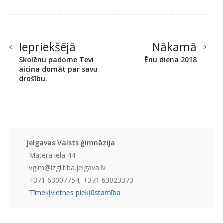
Iepriekšējā
Nākamā
Skolēnu padome Tevi
Ēnu diena 2018
aicina domāt par savu
drošību.
Jelgavas Valsts ģimnāzija
Mātera iela 44
vgim@izglitiba.jelgava.lv
+371 63007754, +371 63023373
Tīmekļvietnes piekļūstamība