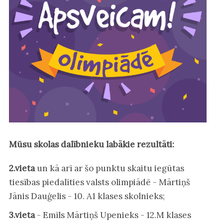
Mūsu skolas dalībnieku labākie rezultāti:
2.vieta
un kā arī ar šo punktu skaitu iegūtas
tiesības piedalīties valsts olimpiādē - Mārtiņš
Jānis Dauģelis - 10. A1 klases skolnieks;
3.vieta
- Emīls Mārtiņš Upenieks - 12.M klases