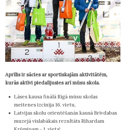
Aprīlis ir sācies ar sportiskajām aktivitātēm,
kurās aktīvi piedalījusies arī mūsu skola.
Lāses kausa finālā Rīgā mūsu skolas
meitenes izcīnīja 16. vietu,
Latvijas skolu orientēšanās kausā Brīvdabas
muzejā vislabākais rezultāts Rihardam
Krūmiņam - 1. vieta!