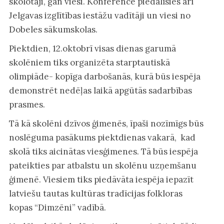
skolotāji, gan viesi. Konferencē piedalīsies arī
Jelgavas izglītības iestāžu vadītāji un viesi no
Dobeles sākumskolas.
Piektdien, 12.oktobrī visas dienas garumā
skolēniem tiks organizēta starptautiskā
olimpiāde- kopīga darbošanās, kurā būs iespēja
demonstrēt nedēļas laikā apgūtās sadarbības
prasmes.
Tā kā skolēni dzīvos ģimenēs, īpaši nozīmīgs būs
noslēguma pasākums piektdienas vakarā, kad
skolā tiks aicinātas viesģimenes. Tā būs iespēja
pateikties par atbalstu un skolēnu uzņemšanu
ģimenē. Viesiem tiks piedāvāta iespēja iepazīt
latviešu tautas kultūras tradīcijas folkloras
kopas “Dimzēni” vadībā.