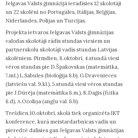
Jelgavas Valsts ģimnāzijā ieradīsies 12 skolotāji
un 22 skolēni no Portugāles, Itālijas, Beļģijas,
Nīderlandes, Polijas un Turcijas.
Projekta ietvaros Jelgavas Valsts ģimnāzijas
valodas skolotāji rādīs stundas viesiem un
partnerskolu skolotāji vadīs stundas Latvijas
skolēniem. Pirmdien, 8.oktobrī, 4.stundā viesi
vēros stundas pie D.Špakovskas (matemātika,
7.m1,) L.Sabules (bioloģija 8.b), G.Dravenieces
(latviešu val. 9.kl.), 5.stundā viesi vēros stundas
pie J.Dūrēja (matemātika 8.m,), K.Daģis (fizika
8.d), A.Ozoliņa (angļu val. 8.b).
Trešdien,10.oktobrī, skolā tiek organizēta IKT
konference, kurā meistardarbnīcas vadīs un
pieredzē dalīsies gan Jelgavas Valsts ģimnāzijas