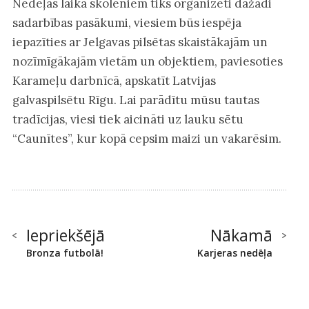
Nedēļas laikā skolēniem tiks organizēti dažādi
sadarbības pasākumi, viesiem būs iespēja
iepazīties ar Jelgavas pilsētas skaistākajām un
nozīmīgākajām vietām un objektiem, paviesoties
Karameļu darbnīcā, apskatīt Latvijas
galvaspilsētu Rīgu. Lai parādītu mūsu tautas
tradīcijas, viesi tiek aicināti uz lauku sētu
“Caunītes”, kur kopā cepsim maizi un vakarēsim.
Iepriekšējā
Nākamā
Bronza futbolā!
Karjeras nedēļa