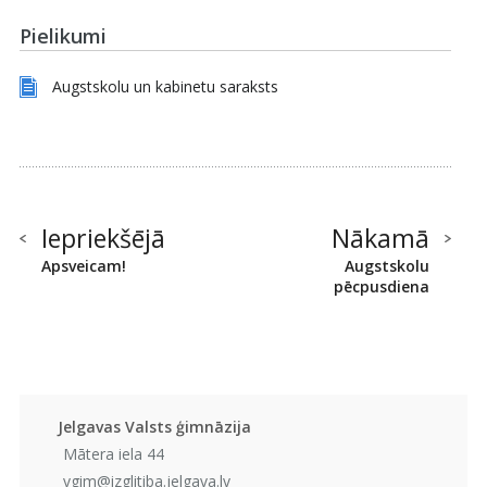
Pielikumi
Augstskolu un kabinetu saraksts
Iepriekšējā
Nākamā
Apsveicam!
Augstskolu
pēcpusdiena
Jelgavas Valsts ģimnāzija
Mātera iela 44
vgim@izglitiba.jelgava.lv