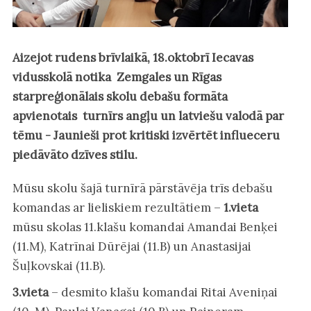
Aizejot rudens brīvlaikā, 18.oktobrī Iecavas
vidusskolā notika Zemgales un Rīgas
starpreģionālais skolu debašu formāta
apvienotais turnīrs angļu un latviešu valodā par
tēmu - Jaunieši prot kritiski izvērtēt influeceru
piedāvāto dzīves stilu.
Mūsu skolu šajā turnīrā pārstāvēja trīs debašu
komandas ar lieliskiem rezultātiem –
1.vieta
mūsu skolas 11.klašu komandai Amandai Benķei
(11.M), Katrīnai Dūrējai (11.B) un Anastasijai
Šuļkovskai (11.B).
3.vieta
– desmito klašu komandai Ritai Aveniņai