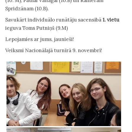
(10. M), Paulai Vanagai (10.B) un Raineram
Spridzānam (10.B).
Savukārt individuālo runātāju sacensībā
1. vietu
ieguva Toms Putniņš (9.M)
Lepojamies ar jums, jaunieši!
Veiksmi Nacionālajā turnīrā 9. novembrī!