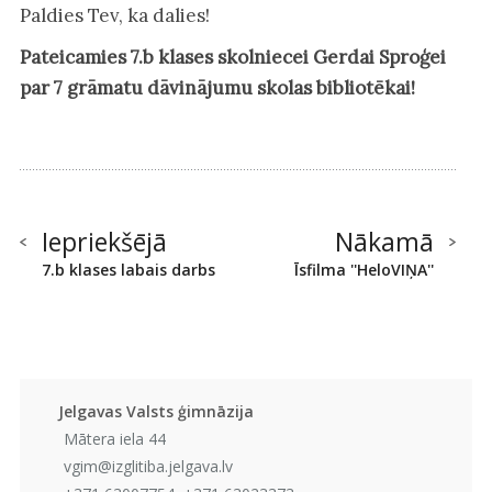
Paldies Tev, ka dalies!
Pateicamies 7.b klases skolniecei Gerdai Sproģei
par 7 grāmatu dāvinājumu skolas bibliotēkai!
Iepriekšējā
Nākamā
7.b klases labais darbs
Īsfilma ''HeloVIŅA''
Jelgavas Valsts ģimnāzija
Mātera iela 44
vgim@izglitiba.jelgava.lv