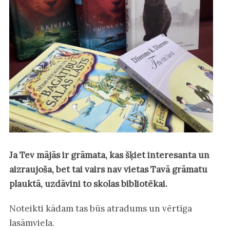
Ja Tev mājās ir grāmata, kas šķiet interesanta un
aizraujoša, bet tai vairs nav vietas Tavā grāmatu
plauktā, uzdāvini to skolas bibliotēkai.
Noteikti kādam tas būs atradums un vērtīga
lasāmviela.