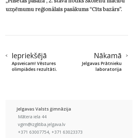
„Pilsētas pasāža”, 2. stāvā notiks Skolēnu mācību
uzņēmumu reģionālais pasākums “Cits bazārs”.
Iepriekšējā
Nākamā
Apsveicam! Vēstures
Jelgavas Prātnieku
olimpiādes rezultāti.
laboratorija
Jelgavas Valsts ģimnāzija
Mātera iela 44
vgim@izglitiba.jelgava.lv
+371 63007754, +371 63023373