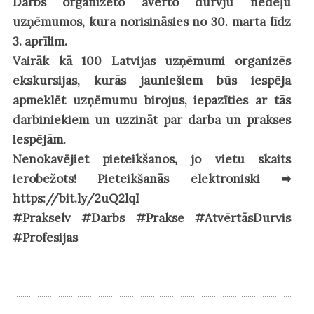
Darbs organizēto avērto durvju nedēļu
uzņēmumos, kura norisināsies no 30. marta līdz
3. aprīlim.
Vairāk kā 100 Latvijas uzņēmumi organizēs
ekskursijas, kurās jauniešiem būs iespēja
apmeklēt uzņēmumu birojus, iepazīties ar tās
darbiniekiem un uzzināt par darba un prakses
iespējām.
Nenokavējiet pieteikšanos, jo vietu skaits
ierobežots! Pieteikšanās elektroniski ➡
https://bit.ly/2uQ2lqI
#Prakselv #Darbs #Prakse #AtvērtāsDurvis
#Profesijas