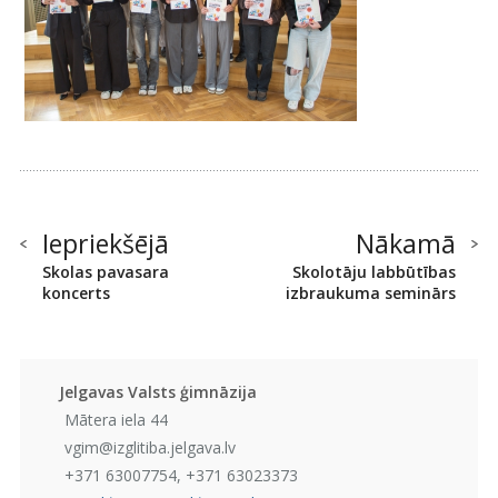
Iepriekšējā
Nākamā
Skolas pavasara
Skolotāju labbūtības
koncerts
izbraukuma seminārs
Jelgavas Valsts ģimnāzija
Mātera iela 44
vgim@izglitiba.jelgava.lv
+371 63007754, +371 63023373