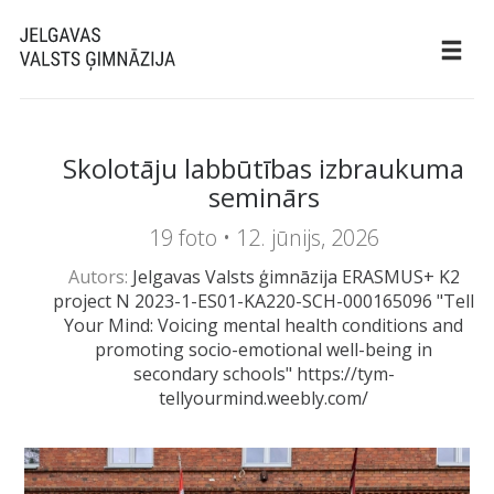
Skolotāju labbūtības izbraukuma
seminārs
19 foto •
12. jūnijs, 2026
Autors:
Jelgavas Valsts ģimnāzija ERASMUS+ K2
project N 2023-1-ES01-KA220-SCH-000165096 "Tell
Your Mind: Voicing mental health conditions and
promoting socio-emotional well-being in
secondary schools" https://tym-
tellyourmind.weebly.com/