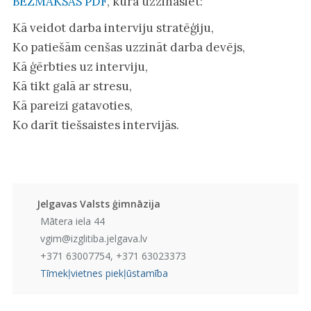
BEZMAKSAS PDF
, kurā uzzināsiet:
Kā veidot darba interviju stratēģiju,
Ko patiešām cenšas uzzināt darba devējs,
Kā ģērbties uz interviju,
Kā tikt galā ar stresu,
Kā pareizi gatavoties,
Ko darīt tiešsaistes intervijās.
Jelgavas Valsts ģimnāzija
Mātera iela 44
vgim@izglitiba.jelgava.lv
+371 63007754, +371 63023373
Tīmekļvietnes piekļūstamība