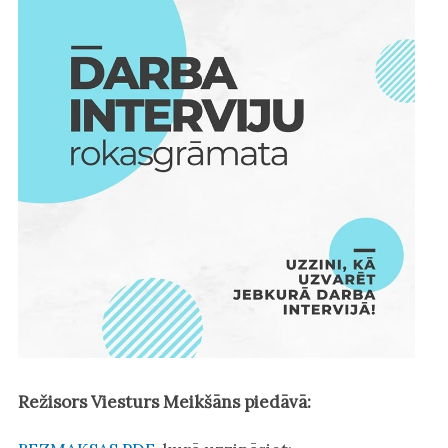
Režisors Viesturs Meikšāns piedāvā: