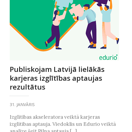
Publiskojam Latvijā lielākās
karjeras izglītības aptaujas
rezultātus
31. JANVĀRIS
Izglītības akseleratora veiktā karjeras
izglītības aptauja. Viedoklis un Edurio veiktā
analīze šeit Pilna aptauja [...]