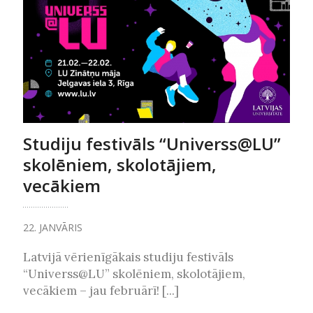
Studiju festivāls “Universs@LU”
skolēniem, skolotājiem,
vecākiem
22. JANVĀRIS
Latvijā vērienīgākais studiju festivāls
“Universs@LU” skolēniem, skolotājiem,
vecākiem – jau februārī! [...]