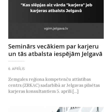
Seminārs vecākiem par karjeru
un tās atbalsta iespējām Jelgavā
6. APRĪLIS
Zemgales reģiona kompetenču attīstības
centrs (ZRKAC) sadarbībā ar Jelgavas pilsētas
karjeras konsultantiem 5. aprīlī [...]