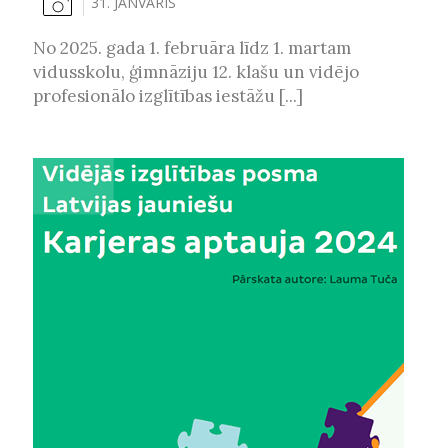
31. JANVĀRIS
No 2025. gada 1. februāra līdz 1. martam
vidusskolu, ģimnāziju 12. klašu un vidējo
profesionālo izglītības iestāžu [...]