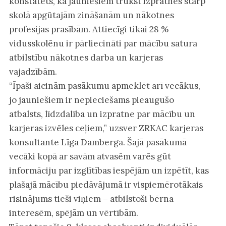
konstatēts, ka jauniešiem trūkst izpratnes starp
skolā apgūtajām zināšanām un nākotnes
profesijas prasībām. Attiecīgi tikai 28 %
vidusskolēnu ir pārliecināti par mācību satura
atbilstību nākotnes darba un karjeras
vajadzībām.
“Īpaši aicinām pasākumu apmeklēt arī vecākus,
jo jauniešiem ir nepieciešams pieaugušo
atbalsts, līdzdalība un izpratne par mācību un
karjeras izvēles ceļiem,” uzsver ZRKAC karjeras
konsultante Līga Damberga. Šajā pasākumā
vecāki kopā ar savām atvasēm varēs gūt
informāciju par izglītības iespējām un izpētīt, kas
plašajā mācību piedāvājumā ir vispiemērotākais
risinājums tieši viņiem – atbilstoši bērna
interesēm, spējām un vērtībām.