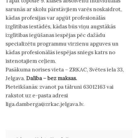
Tāpat topošie 9. klases absolventi individuālās
sarunās ar skolu pārstāvjiem varēs noskaidrot,
kādas profesijas var apgūt profesionālās
izglītības iestādēs, kādas būs viņu augstākās
izglītības iegūšanas iespējas pēc dažādu
specializētu programmu virzienu apguves un
kādas profesionālās iespējas sniegs katrs no
īstenotajiem ceļiem.
Pasākuma norises vieta – ZRKAC, Svētes iela 33,
Jelgava.
Dalība – bez maksas.
Pieteikšanās: zvanot pa tālruni 63012163 vai
rakstot uz e-pasta adresi
liga.damberga@zrkac.jelgava.lv.