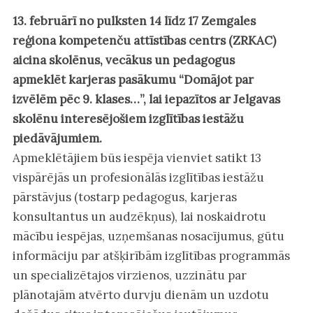
13. februārī no pulksten 14 līdz 17 Zemgales
reģiona kompetenču attīstības centrs (ZRKAC)
aicina skolēnus, vecākus un pedagogus
apmeklēt karjeras pasākumu “Domājot par
izvēlēm pēc 9. klases…”, lai iepazītos ar Jelgavas
skolēnu interesējošiem izglītības iestāžu
piedāvājumiem.
Apmeklētājiem būs iespēja vienviet satikt 13
vispārējās un profesionālās izglītības iestāžu
pārstāvjus (tostarp pedagogus, karjeras
konsultantus un audzēkņus), lai noskaidrotu
mācību iespējas, uzņemšanas nosacījumus, gūtu
informāciju par atšķirībām izglītības programmās
un specializētajos virzienos, uzzinātu par
plānotajām atvērto durvju dienām un uzdotu