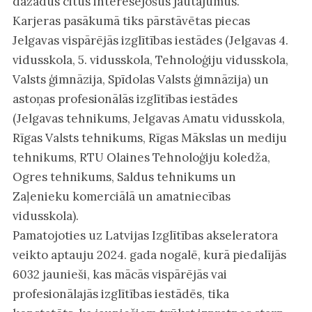
dažādus citus interesējošus jautājumus.
Karjeras pasākumā tiks pārstāvētas piecas
Jelgavas vispārējās izglītības iestādes (Jelgavas 4.
vidusskola, 5. vidusskola, Tehnoloģiju vidusskola,
Valsts ģimnāzija, Spīdolas Valsts ģimnāzija) un
astoņas profesionālās izglītības iestādes
(Jelgavas tehnikums, Jelgavas Amatu vidusskola,
Rīgas Valsts tehnikums, Rīgas Mākslas un mediju
tehnikums, RTU Olaines Tehnoloģiju koledža,
Ogres tehnikums, Saldus tehnikums un
Zaļenieku komerciālā un amatniecības
vidusskola).
Pamatojoties uz Latvijas Izglītības akseleratora
veikto aptauju 2024. gada nogalē, kurā piedalījās
6032 jaunieši, kas mācās vispārējās vai
profesionālajās izglītības iestādēs, tika