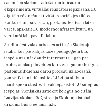
sacensība skolām, radošās darbnīcas un
eksperimenti, virtuālās realitātes iepazīšana, LU
digitālo vēstnešu aktivitātes sociālajos tīklos,
konkursi un balvas. Un, protams, festivāla laikā
varēsi apskatīt LU moderno infrastruktūru un
vienkārši labi pavadīt laiku.
Studiju festivālā darbosies arī īpaša Skolotāju
istaba, kur pie kafijas tases pedagogiem būs
iespēja uzzināt daudz interesanta – gan par
profesionālās pilnveides kursiem, gan noderīgus
padomus ikdienas darba procesu uzlabošanā,
gan satikt un ieklausīties LU zinātnieku un
mācībspēku stāstos, tuvāk iepazīstot LU sniegtās
iespējas, vienlaikus satiekot kolēģus no citām
Latvijas skolām. Reģistrācija Skolotāju istabai
drīzumā būs pieejama lu.lv.