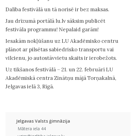
Dalība festivālā un tā norisē ir bez maksas.
Jau drīzumā portālā lu.lv sāksim publicēt
festivāla programmu! Nepalaid garām!
Iesakām nokļūšanu uz LU Akadēmisko centru
plānot ar pilsētas sabiedrisko transportu vai
vilcienu, jo autostāvvietu skaits ir ierobežots.
Uz tikšanos festivālā – 21. un 22. februārī LU
Akadēmiskā centra Zinātņu mājā Torņakalnā,
Jelgavas ielā 3, Rīgā.
Jelgavas Valsts ģimnāzija
Mātera iela 44