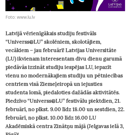
Foto: www.lu.lv
Latvijā vērienīgākais studiju festivāls
“Universs@LU” skolēniem, skolotājiem,
vecākiem – jau februārī! Latvijas Universitāte
(LU) ikvienam interesentam divu dienu garumā
piedāvās izzināt studiju iespējas LU, iepazīt
vienu no modernākajiem studiju un pētniecības
centriem visā Ziemeļeiropā un iejusties
studenta lomā, piedaloties dažādās aktivitātēs.
Piedzīvo “Universs@LU” festivālu piektdien, 21.
februārī, no plkst. 9.00 līdz 18.00 un sestdien, 22.
februārī, no plkst. 10.00 līdz 16.00 LU
Akadēmiskā centra Zinātņu mājā (Jelgavas ielā 3,
Rīgā)!