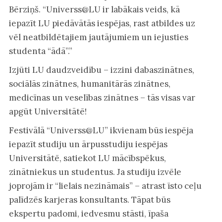
Bērziņš. “Universs@LU ir labākais veids, kā
iepazīt LU piedāvātās iespējas, rast atbildes uz
vēl neatbildētajiem jautājumiem un iejusties
studenta “ādā”.”
Izjūti LU daudzveidību – izzini dabaszinātnes,
sociālās zinātnes, humanitārās zinātnes,
medicīnas un veselības zinātnes – tās visas var
apgūt Universitātē!
Festivālā “Universs@LU” ikvienam būs iespēja
iepazīt studiju un ārpusstudiju iespējas
Universitātē, satiekot LU mācībspēkus,
zinātniekus un studentus. Ja studiju izvēle
joprojām ir “lielais nezināmais” – atrast īsto ceļu
palīdzēs karjeras konsultants. Tāpat būs
ekspertu padomi, iedvesmu stāsti, īpaša