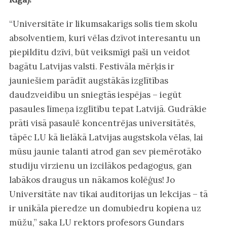
“Universitāte ir likumsakarīgs solis tiem skolu
absolventiem, kuri vēlas dzīvot interesantu un
piepildītu dzīvi, būt veiksmīgi paši un veidot
bagātu Latvijas valsti. Festivāla mērķis ir
jauniešiem parādīt augstākās izglītības
daudzveidību un sniegtās iespējas – iegūt
pasaules līmeņa izglītību tepat Latvijā. Gudrākie
prāti visā pasaulē koncentrējas universitātēs,
tāpēc LU kā lielākā Latvijas augstskola vēlas, lai
mūsu jaunie talanti atrod gan sev piemērotāko
studiju virzienu un izcilākos pedagogus, gan
labākos draugus un nākamos kolēģus! Jo
Universitāte nav tikai auditorijas un lekcijas – tā
ir unikāla pieredze un domubiedru kopiena uz
mūžu,” saka LU rektors profesors Gundars