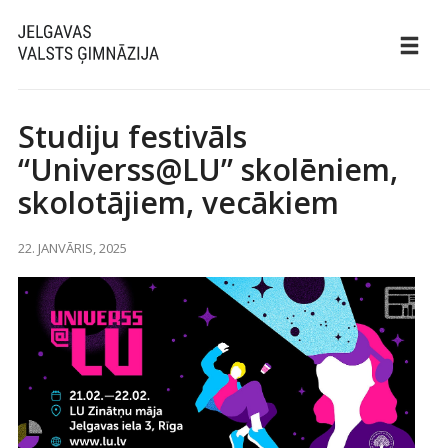
Studiju festivāls
“Universs@LU” skolēniem,
skolotājiem, vecākiem
22. JANVĀRIS, 2025