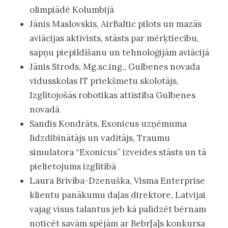
olimpiādē Kolumbijā
Jānis Maslovskis, AirBaltic pilots un mazās
aviācijas aktīvists, stāsts par mērķtiecību,
sapņu piepildīšanu un tehnoloģijām aviācijā
Jānis Strods, Mg.sc.ing., Gulbenes novada
vidusskolas IT priekšmetu skolotājs,
Izglītojošās robotikas attīstība Gulbenes
novadā
Sandis Kondrāts, Exonicus uzņēmuma
līdzdibinātājs un vadītājs, Traumu
simulatora “Exonicus” izveides stāsts un tā
pielietojums izglītībā
Laura Brīvība-Dzenuška, Visma Enterprise
klientu panākumu daļas direktore, Latvijai
vajag visus talantus jeb kā palīdzēt bērnam
noticēt savām spējām ar Bebr[a]s konkursa