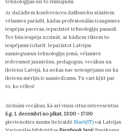
tehnoloģijas un to risinājumi.
Ar dažādiem konferences dalībnieku stāstiem
vēlamies parādīt, kādas profesionālās izaugsmes
iespējas paveras, iepazīstot tehnoloģiju pasauli.
Tev būs iespēja uzzināt, ar kādiem rīkiem to
iespējams izdarīt. Iepazīstot Latvijas
sasniegumus tehnoloģiju jomā, vēlamies
iedvesmot jauniešus, pedagogus, vecākus un
ikvienu Latvijā, ka nekas nav neiespējams un ka
ikviens mērķis ir sasniedzams. Tu vari kļūt par
to, ko vēlies!
Aicinām vecākus, kā arī visus citus interesentus
š.g. 1. decembrī no plkst. 13:00 - 17:00
pievienoties mums tiešraidē
Start(IT)
vai Latvijas
Nacionālās bibliotēkas
Facebook lapā
! Pasākumu