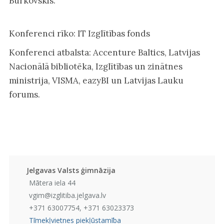
Burkovskis.
Konferenci rīko: IT Izglītības fonds
Konferenci atbalsta: Accenture Baltics, Latvijas
Nacionālā bibliotēka, Izglītības un zinātnes
ministrija, VISMA, eazyBI un Latvijas Lauku
forums.
Jelgavas Valsts ģimnāzija
Mātera iela 44
vgim@izglitiba.jelgava.lv
+371 63007754, +371 63023373
Tīmekļvietnes piekļūstamība