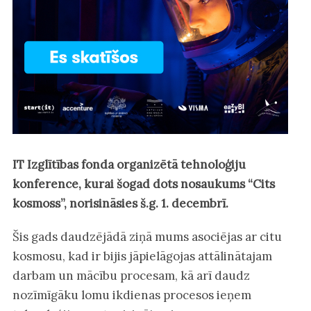
IT Izglītības fonda organizētā tehnoloģiju
konference, kurai šogad dots nosaukums “Cits
kosmoss”, norisināsies š.g. 1. decembrī.
Šis gads daudzējādā ziņā mums asociējas ar citu
kosmosu, kad ir bijis jāpielāgojas attālinātajam
darbam un mācību procesam, kā arī daudz
nozīmīgāku lomu ikdienas procesos ieņem