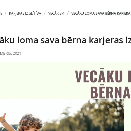
S
KARJERAS IZGLĪTĪBA
VECĀKIEM
VECĀKU LOMA SAVA BĒRNA KARJERA.
āku loma sava bērna karjeras 
MBRIS, 2021