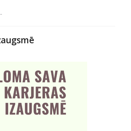
..
izaugsmē