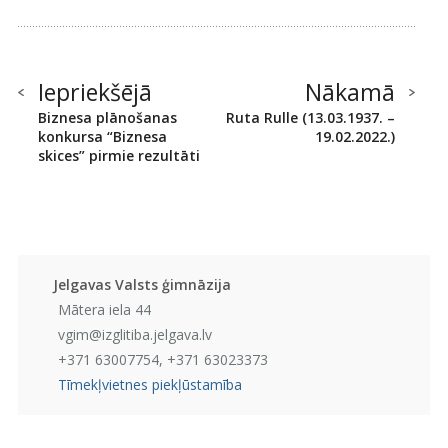
Iepriekšējā
Nākamā
Biznesa plānošanas
Ruta Rulle (13.03.1937. –
konkursa “Biznesa
19.02.2022.)
skices” pirmie rezultāti
Jelgavas Valsts ģimnāzija
Mātera iela 44
vgim@izglitiba.jelgava.lv
+371 63007754, +371 63023373
Tīmekļvietnes piekļūstamība