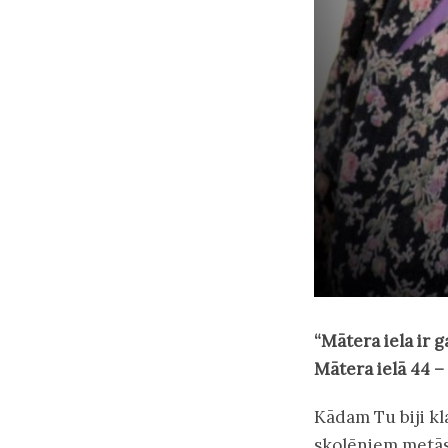
“Mātera iela ir g
Mātera ielā 44 –
Kādam Tu biji kl
skolēniem metās 