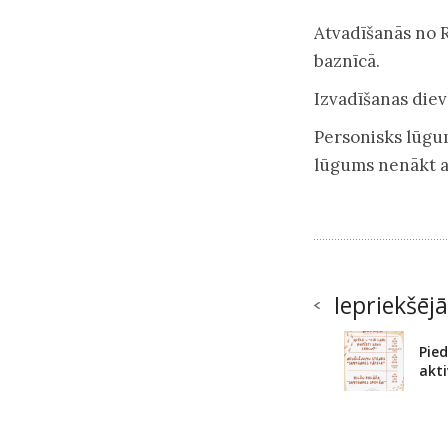
Atvadīšanās no Ru
baznīcā.
Izvadīšanas diev
Personisks lūgu
lūgums nenākt a
Iepriekšējā
Pied
akti