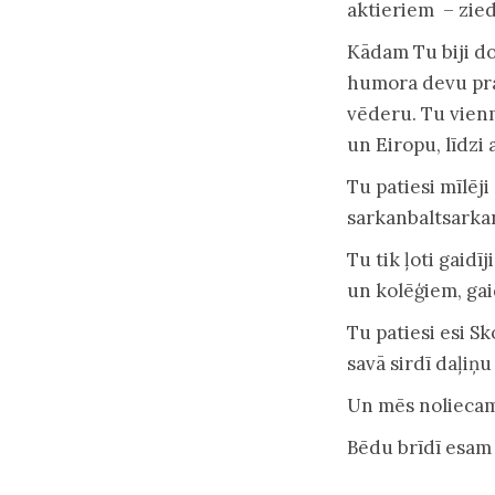
aktieriem – zied
Kādam Tu biji d
humora devu prat
vēderu. Tu vienm
un Eiropu, līdzi 
Tu patiesi mīlēji 
sarkanbaltsarkan
Tu tik ļoti gaidī
un kolēģiem, gaid
Tu patiesi esi Sk
savā sirdī daļiņu
Un mēs noliecam
Bēdu brīdī esam 