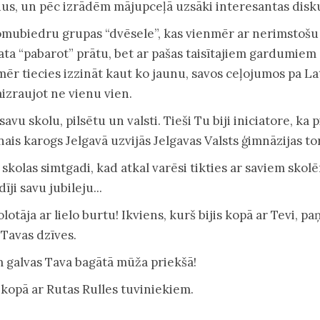
us, un pēc izrādēm mājupceļā uzsāki interesantas disku
omubiedru grupas “dvēsele”, kas vienmēr ar nerimstošu
a “pabarot” prātu, bet ar pašas taisītajiem gardumiem
ēr tiecies izzināt kaut ko jaunu, savos ceļojumos pa La
aizraujot ne vienu vien.
savu skolu, pilsētu un valsti. Tieši Tu biji iniciatore, ka 
ais karogs Jelgavā uzvijās Jelgavas Valsts ģimnāzijas tor
ji skolas simtgadi, kad atkal varēsi tikties ar saviem sko
īji savu jubileju...
olotāja ar lielo burtu! Ikviens, kurš bijis kopā ar Tevi, p
 Tavas dzīves.
 galvas Tava bagātā mūža priekšā!
kopā ar Rutas Rulles tuviniekiem.