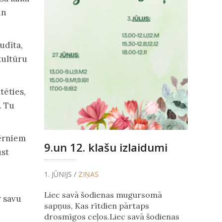
un
udīta,
kultūru
tēties,
. Tu
bērniem
9.un 12. klašu izlaidumi
ust
1. JŪNIJS /
ZIŅAS
u
Liec savā šodienas mugursomā
r savu
sapņus, Kas rītdien pārtaps
drosmīgos ceļos.Liec savā šodienas