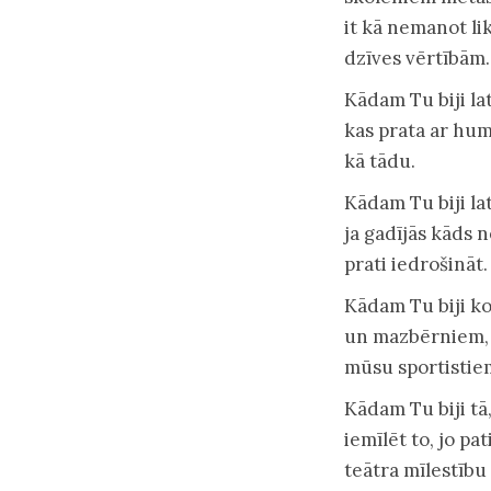
it kā nemanot li
dzīves vērtībām.
Kādam Tu biji la
kas prata ar hum
kā tādu.
Kādam Tu biji la
ja gadījās kāds n
prati iedrošināt.
Kādam Tu biji ko
un mazbērniem, g
mūsu sportistiem
Kādam Tu biji tā
iemīlēt to, jo pa
teātra mīlestību 