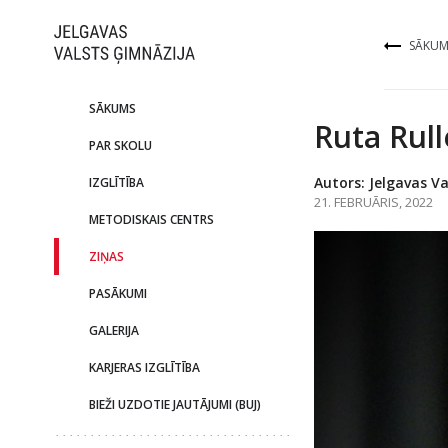
SĀKUM
SĀKUMS
Ruta Rull
PAR SKOLU
Autors: Jelgavas Va
IZGLĪTĪBA
21. FEBRUĀRIS, 2022
METODISKAIS CENTRS
ZIŅAS
PASĀKUMI
GALERIJA
KARJERAS IZGLĪTĪBA
BIEŽI UZDOTIE JAUTĀJUMI (BUJ)