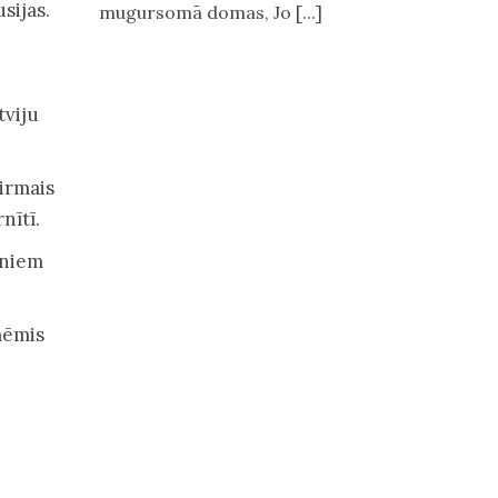
sijas.
mugursomā domas, Jo [...]
tviju
pirmais
nītī.
lēniem
aņēmis