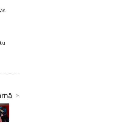
nas
tu
amā