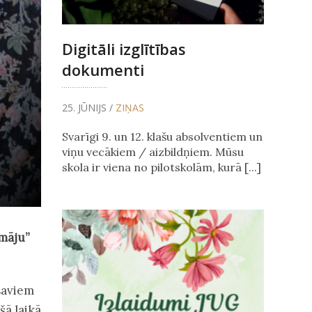
Digitāli izglītības
dokumenti
25. JŪNIJS /
ZIŅAS
Svarīgi 9. un 12. klašu absolventiem un
viņu vecākiem / aizbildņiem. Mūsu
skola ir viena no pilotskolām, kurā [...]
“māju”
 saviem
šā laikā