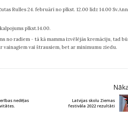
tas Rulles 24. februārī no plkst. 12.00 līdz 14.00 Sv.An
kalpojums plkst.14.00.
ms no radiem - tā kā mamma izvēlējās kremāciju, tad bū
r vainagiem vai štrausiem, bet ar minimumu ziedu.
Nāk
erības nedēļas
Latvijas skolu Ziemas
vitātes.
festivāla 2022 rezultāti