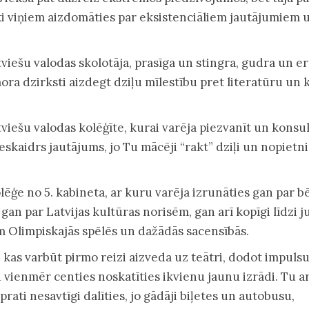
ki viņiem aizdomāties par eksistenciāliem jautājumiem 
tviešu valodas skolotāja, prasīga un stingra, gudra un er
ora dzirksti aizdegt dziļu mīlestību pret literatūru un 
tviešu valodas kolēģīte, kurai varēja piezvanīt un konsul
eskaidrs jautājums, jo Tu mācēji “rakt” dziļi un nopietni
lēģe no 5. kabineta, ar kuru varēja izrunāties gan par 
an par Latvijas kultūras norisēm, gan arī kopīgi līdzi j
 Olimpiskajās spēlēs un dažādās sacensībās.
, kas varbūt pirmo reizi aizveda uz teātri, dodot impuls
ti vienmēr centies noskatīties ikvienu jaunu izrādi. Tu a
prati nesavtīgi dalīties, jo gādāji biļetes un autobusu,