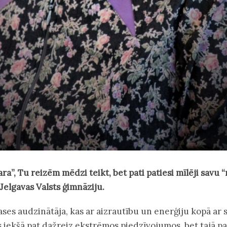
ara”, Tu reizēm mēdzi teikt, bet pati patiesi mīlēji savu 
 Jelgavas Valsts ģimnāziju.
ases audzinātāja, kas ar aizrautību un enerģiju kopā ar
iekšā pat dažreiz ekstrēmos piedzīvojumos, bet tajā pa