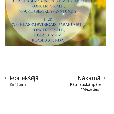
Iepriekšējā
Nākamā
ZinīBums
Pētnieciskā spēle
“Mežotājs”