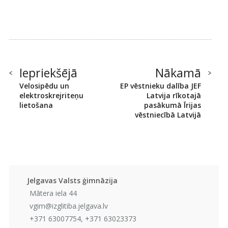
Iepriekšējā
Nākamā
Velosipēdu un
EP vēstnieku dalība JEF
elektroskrejriteņu
Latvija rīkotajā
lietošana
pasākumā Īrijas
vēstniecībā Latvijā
Jelgavas Valsts ģimnāzija
Mātera iela 44
vgim@izglitiba.jelgava.lv
+371 63007754, +371 63023373