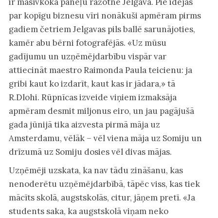
ir masīvkoka paneļu ražotne Jelgavā. Pie idejas
par kopīgu biznesu vīri nonākuši apmēram pirms
gadiem četriem Jelgavas pils ballē sarunājoties,
kamēr abu bērni fotografējās. «Uz mūsu
gadījumu un uzņēmējdarbību vispār var
attiecināt maestro Raimonda Paula teicienu: ja
gribi kaut ko izdarīt, kaut kas ir jādara,» tā
R.Dlohi. Rūpnīcas izveide viņiem izmaksāja
apmēram desmit miljonus eiro, un jau pagājušā
gada jūnijā tika aizvesta pirmā māja uz
Amsterdamu, vēlāk – vēl viena māja uz Somiju un
drīzumā uz Somiju dosies vēl divas mājas.
Uzņēmēji uzskata, ka nav tādu zināšanu, kas
nenoderētu uzņēmējdarbībā, tāpēc viss, kas tiek
mācīts skolā, augstskolās, citur, jāņem pretī. «Ja
students saka, ka augstskolā viņam neko