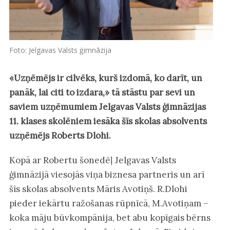
Foto: Jelgavas Valsts ģimnāzija
«Uzņēmējs ir cilvēks, kurš izdomā, ko darīt, un
panāk, lai citi to izdara,» tā stāstu par sevi un
saviem uzņēmumiem Jelgavas Valsts ģimnāzijas
11. klases skolēniem iesāka šīs skolas absolvents
uzņēmējs Roberts Dlohi.
Kopā ar Robertu šonedēļ Jelgavas Valsts
ģimnāzijā viesojās viņa biznesa partneris un arī
šīs skolas absolvents Māris Avotiņš. R.Dlohi
pieder iekārtu ražošanas rūpnīcā, M.Avotiņam –
koka māju būvkompānija, bet abu kopīgais bērns