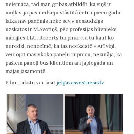
neiemāca, tad man gribas atbildēt, ka viņš ir
muļķis, ja pasniedzēju stāstītā četru piecu gadu
laikā nav paņēmis neko sev,» nesaudzīgs
uzskatos ir M.Avotiņš, pēc profesijas būvnieks,
mācījies LLU. Roberts turpina: «Ja tu kaut ko
neredzi, nenozīmē, ka tas neeksistē.» Arī viņi,
veidojot masīvkoka paneļu rūpnīcu, nezināja, ka
pašiem paneļi būs klientiem arī jāpiegādā un
mājas jāsamontē.
Pilnu rakstu var lasīt
jelgavasvestnesis.lv