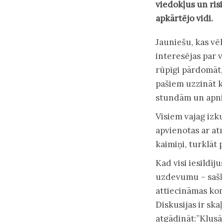
viedokļus un ris
apkārtējo vidi.
Jauniešu, kas vēl
interesējas par 
rūpīgi pārdomāt,
pašiem uzzināt k
stundām un apnic
Visiem vajag izk
apvienotas ar at
kaimiņi, turklāt 
Kad visi iesildīj
uzdevumu – sašķi
attiecināmas kon
Diskusijas ir ska
atgādināt:”Klusāk