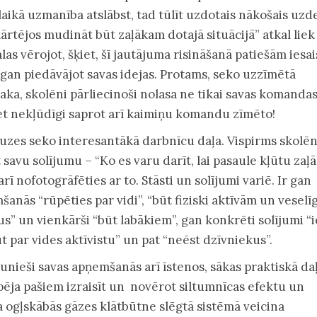
aikā uzmanība atslābst, tad tūlīt uzdotais nākošais uz
ārtējos mudināt būt zaļākam dotajā situācijā” atkal liek
las vērojot, šķiet, šī jautājuma risināšanā patiešām iesai
, gan piedāvājot savas idejas. Protams, seko uzzīmētā
saka, skolēni pārliecinoši nolasa ne tikai savas komanda
et nekļūdīgi saprot arī kaimiņu komandu zīmēto!
uzes seko interesantākā darbnīcu daļa. Vispirms skolēn
 savu solījumu – “Ko es varu darīt, lai pasaule kļūtu zaļ
arī nofotogrāfēties ar to. Stāsti un solījumi variē. Ir gan
šanās “rūpēties par vidi”, “būt fiziski aktīvām un veselī
us” un vienkārši “būt labākiem”, gan konkrēti solījumi “i
t par vides aktīvistu” un pat “neēst dzīvniekus”.
aunieši savas apņemšanās arī īstenos, sākas praktiskā daļ
pēja pašiem izraisīt un novērot siltumnīcas efektu un
ka ogļskābās gāzes klātbūtne slēgtā sistēmā veicina