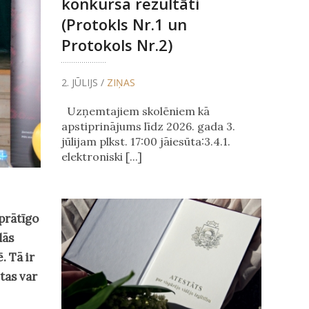
konkursa rezultāti
(Protokls Nr.1 un
Protokols Nr.2)
2. JŪLIJS /
ZIŅAS
Uzņemtajiem skolēniem kā
apstiprinājums līdz 2026. gada 3.
jūlijam plkst. 17:00 jāiesūta:3.4.1.
elektroniski [...]
prātīgo
lās
. Tā ir
tas var