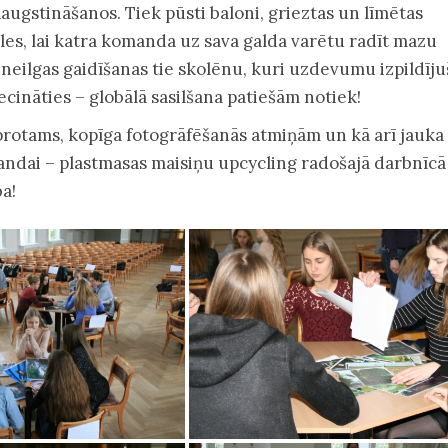
ugstināšanos. Tiek pūsti baloni, grieztas un līmētas
es, lai katra komanda uz sava galda varētu radīt mazu
neilgas gaidīšanas tie skolēnu, kuri uzdevumu izpildīju
iecināties – globālā sasilšana patiešām notiek!
rotams, kopīga fotogrāfēšanās atmiņām un kā arī jauka
ndai – plastmasas maisiņu upcycling radošajā darbnīcā
a!