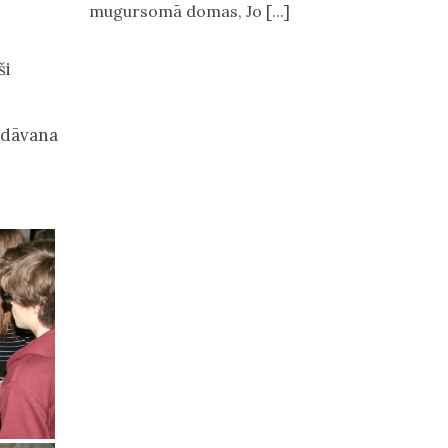
mugursomā domas, Jo [...]
ši
 dāvana