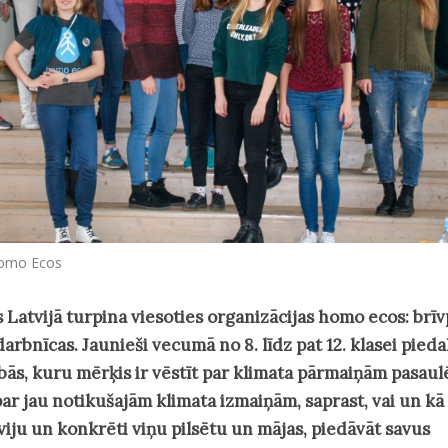
Homo Ecos
s Latvijā turpina viesoties organizācijas homo ecos: brīv
arbnīcas. Jaunieši vecumā no 8. līdz pat 12. klasei pieda
ās, kuru mērķis ir vēstīt par klimata pārmaiņām pasaulē
par jau notikušajām klimata izmaiņām, saprast, vai un kā 
viju un konkrēti viņu pilsētu un mājas, piedāvāt savus