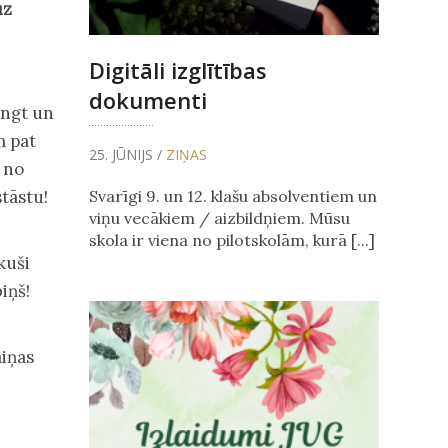
uz
Digitāli izglītības
dokumenti
ingt un
m pat
25. JŪNIJS /
ZIŅAS
 no
Svarīgi 9. un 12. klašu absolventiem un
tāstu!
viņu vecākiem / aizbildņiem. Mūsu
skola ir viena no pilotskolām, kurā [...]
kuši
iņš!
aiņas