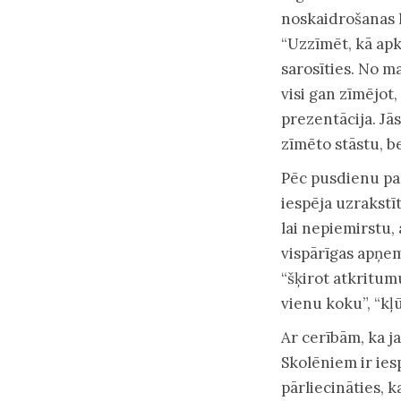
noskaidrošanas l
“Uzzīmēt, kā apk
sarosīties. No ma
visi gan zīmējot
prezentācija. Jā
zīmēto stāstu, b
Pēc pusdienu pa
iespēja uzrakstīt
lai nepiemirstu, 
vispārīgas apņem
“šķirot atkritum
vienu koku”, “kļū
Ar cerībām, ka j
Skolēniem ir ies
pārliecināties, 