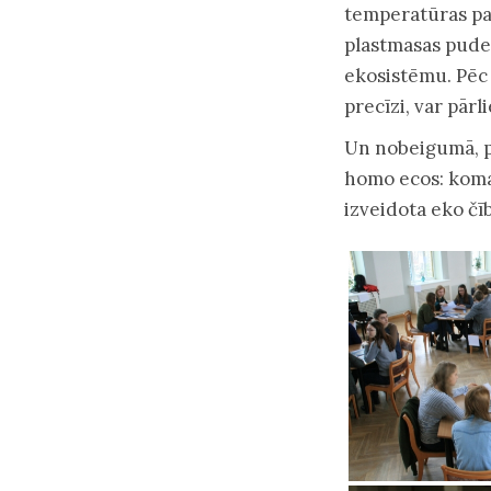
temperatūras paa
plastmasas pudel
ekosistēmu. Pēc 
precīzi, var pārl
Un nobeigumā, p
homo ecos: koma
izveidota eko čīb