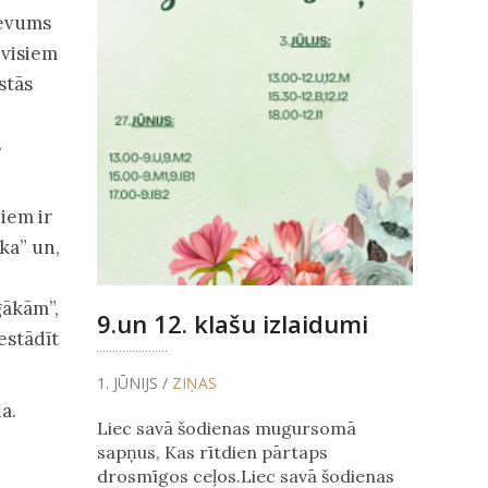
devums
 visiem
stās
s
iem ir
āka” un,
gākām”,
9.un 12. klašu izlaidumi
estādīt
1. JŪNIJS /
ZIŅAS
a.
Liec savā šodienas mugursomā
sapņus, Kas rītdien pārtaps
drosmīgos ceļos.Liec savā šodienas