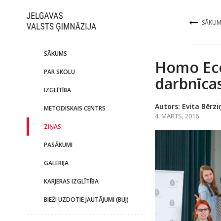
SĀKUM
SĀKUMS
Homo Ecos
PAR SKOLU
darbnīca
IZGLĪTĪBA
Autors: Evita Bērz
METODISKAIS CENTRS
4. MARTS, 2016
ZIŅAS
PASĀKUMI
GALERIJA
KARJERAS IZGLĪTĪBA
BIEŽI UZDOTIE JAUTĀJUMI (BUJ)