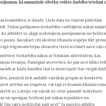
inājumus, kā samazināt cilvēku veikto darbību ietekmi 
as iesaistīties, ir daudz. Liela daļa no viņiem patiešām
vidi. Tādos gadījumos nodarbību vadītājiem nākas saspr
 ko atbildēt uz āķīgi uzdotajiem jautājumiem un brīžie
o jaunu. Savukārt citi skolēni izbauda iespēju tikt prom
īgā trigonometrijas oktaedra vietā uzzīmēt savu zaļo s
ustēties! Nodarbība sākas ar fiziskām aktivitātēm, kas
miņas treniņu. Pamēģini atcerēties, ko par sevi tikko tei
parādi ar kādu kustību viņi to ilustrējuši! Nav viegls darb
ušies, jaunieši tiek sadalīti vairākās grupās ar konkrētu
rot attēlus un izspriest, vai tajā redzamās klimata izm
krēti uz Latviju vai vairāk uz citur pasaulē notiekušo.
ļas un spraigas, brīžiem pat nākas iejaukties un
! Jūs vairs nedzirdat paši sevi!” Ja pareizo atbilžu