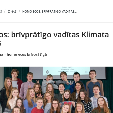
S
ZIŅAS
HOMO ECOS: BRĪVPRĀTĪGO VADĪTAS...
: brīvprātīgo vadītas Klimata
s
iņa - homo ecos brīvprātīgā