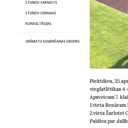
STUNDU SARAKSTS
STUNDU IZMAIŅAS
KONSULTĀCIJAS
GRĀMATU SAŅEMŠANAS GRAFIKS
Piektdien, 25.apr
vieglatlētikas 4-
Apsveicam 7. kla
1.vieta Renāram
2.vieta Šarlotei
Paldies par dalī