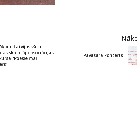
Nāk
ākumi Latvijas vācu
das skolotāju asociācijas
Pavasara koncerts
kursā "Poesie mal
ers"