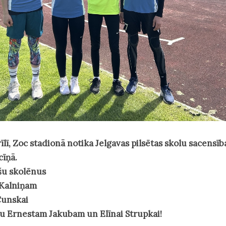
īlī, Zoc stadionā notika Jelgavas pilsētas skolu sacensīb
cīņā.
šu skolēnus
 Kalniņam
 Cunskai
bu Ernestam Jakubam un Elīnai Strupkai!