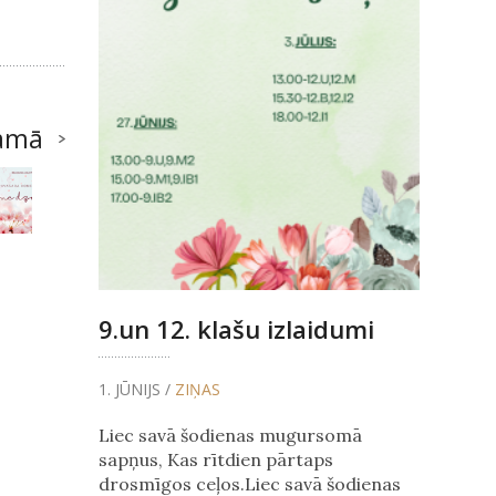
amā
9.un 12. klašu izlaidumi
1. JŪNIJS /
ZIŅAS
Liec savā šodienas mugursomā
sapņus, Kas rītdien pārtaps
drosmīgos ceļos.Liec savā šodienas