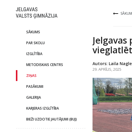
SĀKUM
SĀKUMS
Jelgavas 
PAR SKOLU
vieglatlē
IZGLĪTĪBA
Autors: Laila Nagle
METODISKAIS CENTRS
29. APRĪLIS, 2025
ZIŅAS
PASĀKUMI
GALERIJA
KARJERAS IZGLĪTĪBA
BIEŽI UZDOTIE JAUTĀJUMI (BUJ)