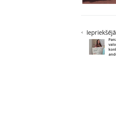
Iepriekšējā
Pan
valo
kon
and