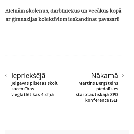
Aicinām skolēnus, darbiniekus un vecākus kopā
ar ģimnāzijas kolektīviem ieskandināt pavasari!
Iepriekšējā
Nākamā
Jelgavas pilsētas skolu
Martins Bergšteins
sacensības
piedalīsies
vieglatlētikas 4-cīņā
starptautiskajā ZPD
konferencē ISEF