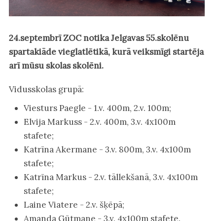
24.septembrī ZOC notika Jelgavas 55.skolēnu
spartakiāde vieglatlētikā, kurā veiksmīgi startēja
arī mūsu skolas skolēni.
Vidusskolas grupā:
Viesturs Paegle - 1.v. 400m, 2.v. 100m;
Elvija Markuss - 2.v. 400m, 3.v. 4x100m
stafete;
Katrīna Akermane - 3.v. 800m, 3.v. 4x100m
stafete;
Katrīna Markus - 2.v. tāllekšanā, 3.v. 4x100m
stafete;
Laine Viatere - 2.v. šķēpā;
Amanda Gūtmane - 3.v. 4x100m stafete.