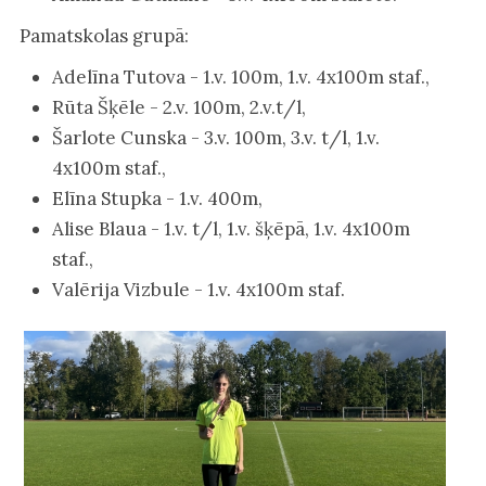
Pamatskolas grupā:
Adelīna Tutova - 1.v. 100m, 1.v. 4x100m staf.,
Rūta Šķēle - 2.v. 100m, 2.v.t/l,
Šarlote Cunska - 3.v. 100m, 3.v. t/l, 1.v.
4x100m staf.,
Elīna Stupka - 1.v. 400m,
Alise Blaua - 1.v. t/l, 1.v. šķēpā, 1.v. 4x100m
staf.,
Valērija Vizbule - 1.v. 4x100m staf.