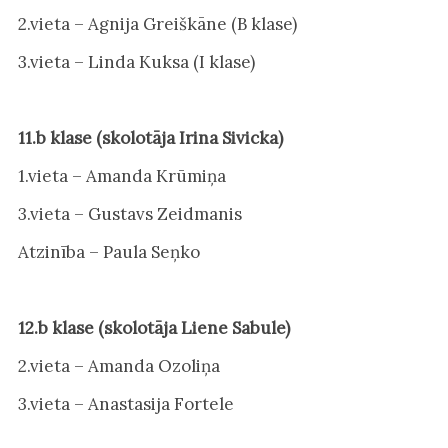
2.vieta – Agnija Greiškāne (B klase)
3.vieta – Linda Kuksa (I klase)
11.b klase (skolotāja Irina Sivicka)
1.vieta – Amanda Krūmiņa
3.vieta – Gustavs Zeidmanis
Atzinība – Paula Seņko
12.b klase (skolotāja Liene Sabule)
2.vieta – Amanda Ozoliņa
3.vieta – Anastasija Fortele