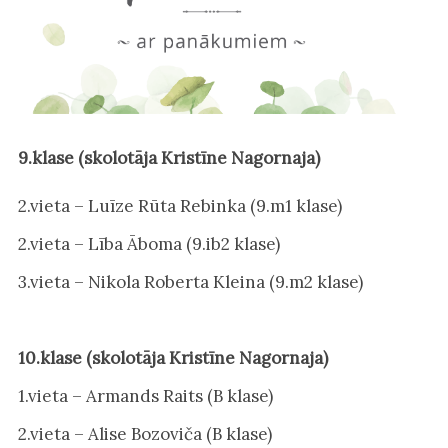
9.klase (skolotāja Kristīne Nagornaja)
2.vieta – Luīze Rūta Rebinka (9.m1 klase)
2.vieta – Lība Āboma (9.ib2 klase)
3.vieta – Nikola Roberta Kleina (9.m2 klase)
10.klase (skolotāja Kristīne Nagornaja)
1.vieta – Armands Raits (B klase)
2.vieta – Alise Bozoviča (B klase)