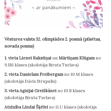
Vēstures valsts 32. olimpiādes 2. posmā (pilsētas,
novada posms)
1. vieta
Lienei Rakstiņai
un
Mārtiņam Klūgam
no
9.IB1 klases (skolotāja Biruta Turlava)
2. vieta Danielam Freibergam
no 10.M klases
(skolotājs Dāvis Strupulis)
3. vieta Agnijai Greiškānei
no 10.B klases
(skolotāja Biruta Turlava)
Atzinība Lindai Šķēlei
no 11.U klases (skolotājs