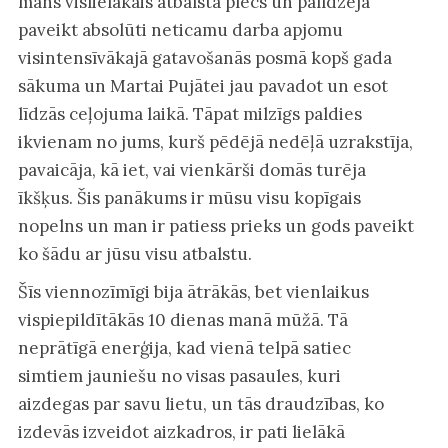
mans vislielākais atbalsta plecs un palīdzēja
paveikt absolūti neticamu darba apjomu
visintensīvākajā gatavošanās posmā kopš gada
sākuma un Martai Pujātei jau pavadot un esot
līdzās ceļojuma laikā. Tāpat milzīgs paldies
ikvienam no jums, kurš pēdējā nedēļā uzrakstīja,
pavaicāja, kā iet, vai vienkārši domās turēja
īkšķus. Šis panākums ir mūsu visu kopīgais
nopelns un man ir patiess prieks un gods paveikt
ko šādu ar jūsu visu atbalstu.
Šīs viennozīmīgi bija ātrākās, bet vienlaikus
vispiepildītākās 10 dienas manā mūžā. Tā
neprātīgā enerģija, kad vienā telpā satiec
simtiem jauniešu no visas pasaules, kuri
aizdegas par savu lietu, un tās draudzības, ko
izdevās izveidot aizkadros, ir pati lielākā