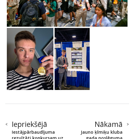
Iepriekšējā
Nākamā
Iestājpārbaudījuma
Jauno ķīmiķu kluba
rezultāti konkursam uz
gada noslēguma