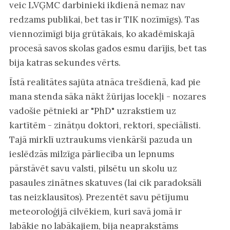
veic LVĢMC darbinieki ikdienā nemaz nav
redzams publikai, bet tas ir TIK nozīmīgs). Tas
viennozīmīgi bija grūtākais, ko akadēmiskajā
procesā savos skolas gados esmu darījis, bet tas
bija katras sekundes vērts.
Īstā realitātes sajūta atnāca trešdienā, kad pie
mana stenda sāka nākt žūrijas locekļi - nozares
vadošie pētnieki ar "PhD" uzrakstiem uz
kartītēm - zinātņu doktori, rektori, speciālisti.
Tajā mirklī uztraukums vienkārši pazuda un
ieslēdzās milzīga pārliecība un lepnums
pārstāvēt savu valsti, pilsētu un skolu uz
pasaules zinātnes skatuves (lai cik paradoksāli
tas neizklausītos). Prezentēt savu pētījumu
meteoroloģijā cilvēkiem, kuri savā jomā ir
labākie no labākajiem, bija neaprakstāms