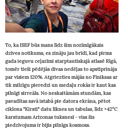
To, ka ISEF būs mans līdz šim nozīmīgākais
dzīves notikums, es zināju jau brīdī, kad pirms
gada ieguvu ceļazīmi starptautiskajā atlasē Rīgā,
tomēr tieši pēdējās divas nedēļas to apstiprināja
par visiem 120%. Atgriezties mājās no Fīniksas ar
tik milzīgu pieredzi un medaļu rokās ir kaut kas
pilnīgi sirreāls. No neskaitāmām stundām, kas
pavadītas savā istabā pie datora ekrāna, pētot
ciklona "Kirsti" datu līknes un tabulas, līdz +42°C
karstumam Arizonas tuksnesī - viss šis
piedzīvojums ir bijis pilnīgs kosmoss.