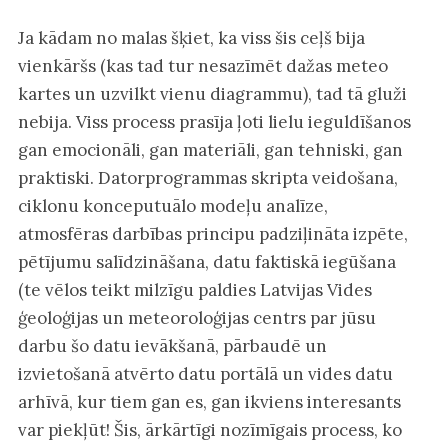
Ja kādam no malas šķiet, ka viss šis ceļš bija
vienkāršs (kas tad tur nesazīmēt dažas meteo
kartes un uzvilkt vienu diagrammu), tad tā gluži
nebija. Viss process prasīja ļoti lielu ieguldīšanos
gan emocionāli, gan materiāli, gan tehniski, gan
praktiski. Datorprogrammas skripta veidošana,
ciklonu konceputuālo modeļu analīze,
atmosfēras darbības principu padziļināta izpēte,
pētījumu salīdzināšana, datu faktiskā iegūšana
(te vēlos teikt milzīgu paldies Latvijas Vides
ģeoloģijas un meteoroloģijas centrs par jūsu
darbu šo datu ievākšanā, pārbaudē un
izvietošanā atvērto datu portālā un vides datu
arhīvā, kur tiem gan es, gan ikviens interesants
var piekļūt! Šis, ārkārtīgi nozīmīgais process, ko