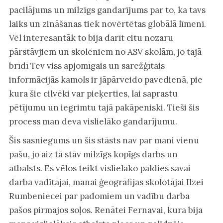
pacilājums un milzīgs gandarījums par to, ka tavs
laiks un zināšanas tiek novērtētas globālā līmenī.
Vēl interesantāk to bija darīt citu nozaru
pārstāvjiem un skolēniem no ASV skolām, jo tajā
brīdī Tev viss apjomīgais un sarežģītais
informācijās kamols ir jāpārveido pavedienā, pie
kura šie cilvēki var pieķerties, lai saprastu
pētījumu un iegrimtu tajā pakāpeniski. Tieši šis
process man deva vislielāko gandarījumu.
Šis sasniegums un šis stāsts nav par mani vienu
pašu, jo aiz tā stāv milzīgs kopīgs darbs un
atbalsts. Es vēlos teikt vislielāko paldies savai
darba vadītājai, manai ģeogrāfijas skolotājai Ilzei
Rumbeniecei par padomiem un vadību darba
pašos pirmajos soļos. Renātei Fernavai, kura bija