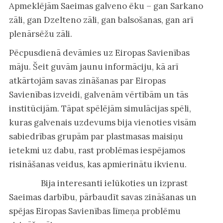
Apmeklējām Saeimas galveno ēku – gan Sarkano
zāli, gan Dzelteno zāli, gan balsošanas, gan arī
plenārsēžu zāli.
Pēcpusdienā devāmies uz Eiropas Savienības
māju. Šeit guvām jaunu informāciju, kā arī
atkārtojām savas zināšanas par Eiropas
Savienības izveidi, galvenām vērtībām un tās
institūcijām. Tāpat spēlējām simulācijas spēli,
kuras galvenais uzdevums bija vienoties visām
sabiedrības grupām par plastmasas maisiņu
ietekmi uz dabu, rast problēmas iespējamos
risināšanas veidus, kas apmierinātu ikvienu.
Bija interesanti ielūkoties un izprast
Saeimas darbību, pārbaudīt savas zināšanas un
spējas Eiropas Savienības līmeņa problēmu