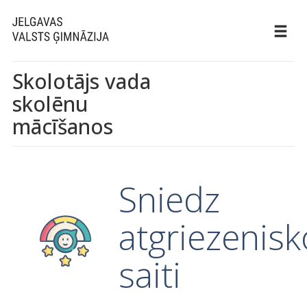
Skolotājs vada
skolēnu
mācīšanos
Sniedz
atgriezenisk
saiti