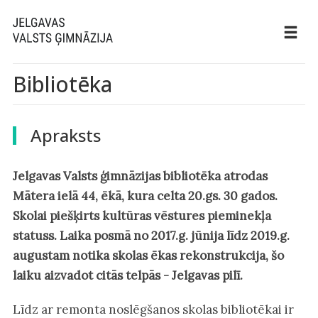
Bibliotēka
Apraksts
Jelgavas Valsts ģimnāzijas bibliotēka atrodas
Mātera ielā 44, ēkā, kura celta 20.gs. 30 gados.
Skolai piešķirts kultūras vēstures pieminekļa
statuss. Laika posmā no 2017.g. jūnija līdz 2019.g.
augustam notika skolas ēkas rekonstrukcija, šo
laiku aizvadot citās telpās - Jelgavas pilī.
Līdz ar remonta noslēgšanos skolas bibliotēkai ir