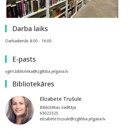
Darba laiks
Darbadienās 8:00 - 16:00
E-pasts
vgim.biblioteka@izglitiba.jelgava.lv
Bibliotekāres
Elizabete Trušule
Bibliotēkas vadītāja
63023325
elizabete.trusule@izglitiba.jelgava.lv