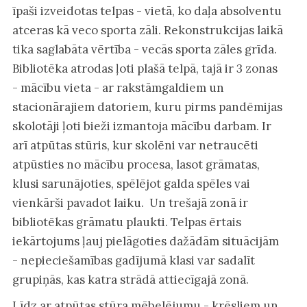
īpaši izveidotas telpas - vietā, ko daļa absolventu
atceras kā veco sporta zāli. Rekonstrukcijas laikā
tika saglabāta vērtība - vecās sporta zāles grīda.
Bibliotēka atrodas ļoti plašā telpā, tajā ir 3 zonas
- mācību vieta - ar rakstāmgaldiem un
stacionārajiem datoriem, kuru pirms pandēmijas
skolotāji ļoti bieži izmantoja mācību darbam. Ir
arī atpūtas stūris, kur skolēni var netraucēti
atpūsties no mācību procesa, lasot grāmatas,
klusi sarunājoties, spēlējot galda spēles vai
vienkārši pavadot laiku. Un trešajā zonā ir
bibliotēkas grāmatu plaukti. Telpas ērtais
iekārtojums ļauj pielāgoties dažādām situācijām
- nepieciešamības gadījumā klasi var sadalīt
grupiņās, kas katra strādā attiecīgajā zonā.
Līdz ar atpūtas stūra mēbelējumu - krēsliem un