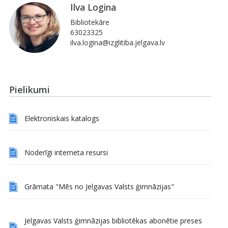
Ilva Logina
Bibliotekāre
63023325
ilva.logina@izglitiba.jelgava.lv
Pielikumi
Elektroniskais katalogs
Noderīgi interneta resursi
Grāmata "Mēs no Jelgavas Valsts ģimnāzijas"
Jelgavas Valsts ģimnāzijas bibliotēkas abonētie preses