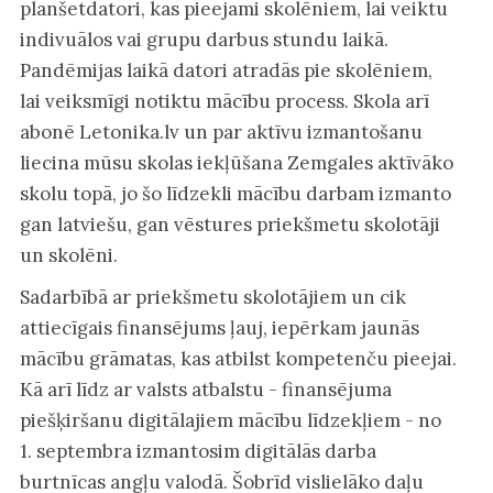
planšetdatori, kas pieejami skolēniem, lai veiktu
indivuālos vai grupu darbus stundu laikā.
Pandēmijas laikā datori atradās pie skolēniem,
lai veiksmīgi notiktu mācību process. Skola arī
abonē Letonika.lv un par aktīvu izmantošanu
liecina mūsu skolas iekļūšana Zemgales aktīvāko
skolu topā, jo šo līdzekli mācību darbam izmanto
gan latviešu, gan vēstures priekšmetu skolotāji
un skolēni.
Sadarbībā ar priekšmetu skolotājiem un cik
attiecīgais finansējums ļauj, iepērkam jaunās
mācību grāmatas, kas atbilst kompetenču pieejai.
Kā arī līdz ar valsts atbalstu - finansējuma
piešķiršanu digitālajiem mācību līdzekļiem - no
1. septembra izmantosim digitālās darba
burtnīcas angļu valodā. Šobrīd vislielāko daļu