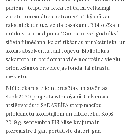
pufiem - telpu var iekārtot tā, lai veiksmīgi
varētu norisināties netraucēta tikšanās ar
rakstniekiem u.c. veida pasākumi. Bibliotēkā ir
notikusi arī raidījuma “Gudrs un vēl gudrāks”
sižeta filmēšana, kā arī tikšanās ar rakstnieku un
skolas absolventu Jāni Joņevu. Bibliotēkas
sakārtotā un pārdomātā vide nodrošina vieglu
orientēšanos brīvpieejas fondā, lai atrastu
meklēto.
Bibliotekāres ir ieinteresētas un atvērtas
Skola2030 projekta īstenošanā. Galvenais
atslēgvārds ir SADARBĪBA starp mācību
priekšmetu skolotājiem un bibliotēku. Kopš
2019.g. septembra BIS Alise krājumā ir
piereģistrēti gan portatīvie datori, gan