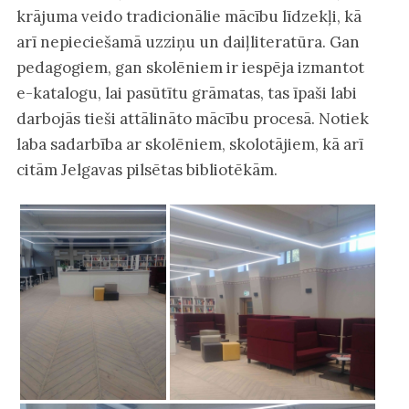
krājuma veido tradicionālie mācību līdzekļi, kā
arī nepieciešamā uzziņu un daiļliteratūra. Gan
pedagogiem, gan skolēniem ir iespēja izmantot
e-katalogu, lai pasūtītu grāmatas, tas īpaši labi
darbojās tieši attālināto mācību procesā. Notiek
laba sadarbība ar skolēniem, skolotājiem, kā arī
citām Jelgavas pilsētas bibliotēkām.