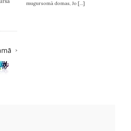
ursa
mugursomā domas, Jo [...]
amā