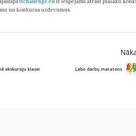
aslapā
itchallenge.eu
ir iespējams atrast plašāku konk
kumu un konkursa uzdevumus.
Nāk
ē ekskursiju klasei
Labo darbu maratons