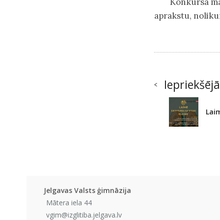
Konkursa māj
aprakstu, noli
Iepriekšējā
Laim
Jelgavas Valsts ģimnāzija
Mātera iela 44
vgim@izglitiba.jelgava.lv