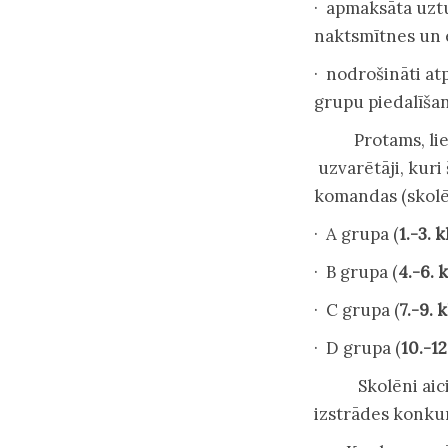
· apmaksāta uztu
naktsmītnes un 
· nodrošināti at
grupu piedalīšan
Protams, lielāk
uzvarētāji, kuri
komandas (skolē
· A grupa (
1.-3. 
· B grupa (
4.-6. 
· C grupa (
7.-9. 
· D grupa (
10.-12
Skolēni aicināti
izstrādes konku