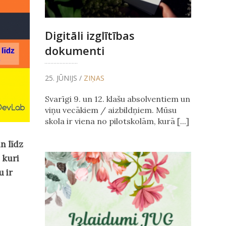
Digitāli izglītības
dokumenti
25. JŪNIJS /
ZIŅAS
Svarīgi 9. un 12. klašu absolventiem un
viņu vecākiem / aizbildņiem. Mūsu
skola ir viena no pilotskolām, kurā [...]
n līdz
 kuri
u ir