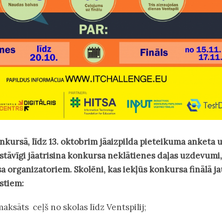
onkursā, līdz
13. oktobrim
jāaizpilda pieteikuma anketa u
stāvīgi jāatrisina konkursa neklātienes daļas uzdevumi,
a organizatoriem. Skolēni, kas iekļūs konkursa finālā ja
istiem:
maksāts ceļš no skolas līdz Ventspilij;