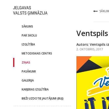
SĀKUM
SĀKUMS
Ventspils
PAR SKOLU
Autors: Ventspils i
IZGLĪTĪBA
2. OKTOBRIS, 2017
METODISKAIS CENTRS
ZIŅAS
PASĀKUMI
GALERIJA
KARJERAS IZGLĪTĪBA
BIEŽI UZDOTIE JAUTĀJUMI (BUJ)