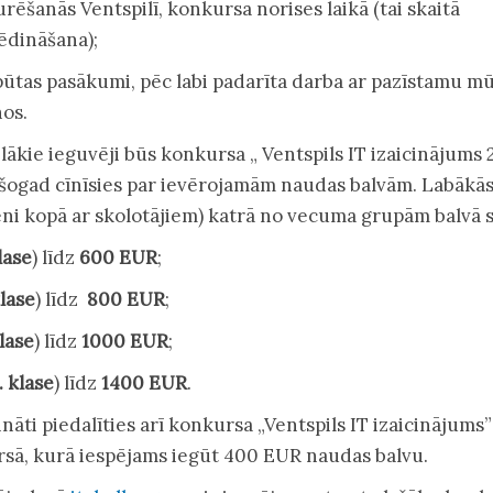
rēšanās Ventspilī, konkursa norises laikā (tai skaitā
ēdināšana);
pūtas pasākumi, pēc labi padarīta darba ar pazīstamu m
os.
ie ieguvēji būs konkursa „ Ventspils IT izaicinājums 
 šogad cīnīsies par ievērojamām naudas balvām. Labākā
ni kopā ar skolotājiem) katrā no vecuma grupām balvā 
klase
) līdz
600 EUR
;
klase
) līdz
800 EUR
;
klase
) līdz
1000 EUR
;
. klase
) līdz
1400 EUR
.
 piedalīties arī konkursa „Ventspils IT izaicinājums”
rsā, kurā iespējams iegūt 400 EUR naudas balvu.