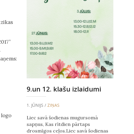
ūzikas
2017”
s
saņems:
9.un 12. klašu izlaidumi
1. JŪNIJS /
ZIŅAS
 logo
Liec savā šodienas mugursomā
sapņus, Kas rītdien pārtaps
drosmīgos ceļos.Liec savā šodienas