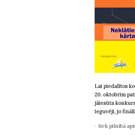
Lai piedalītos k
20. oktobrim
pat
jāiesūta konkurs
ieguvēji, jo fināl
· tiek pilnībā ap