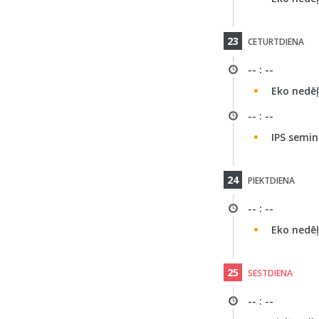
23
CETURTDIENA
-- : --
Eko nedē
-- : --
IPS semin
24
PIEKTDIENA
-- : --
Eko nedē
25
SESTDIENA
-- : --