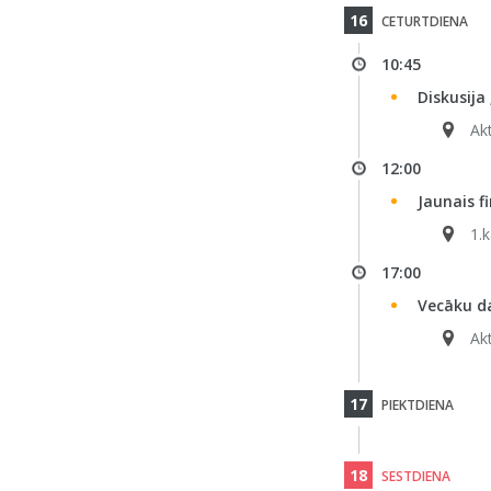
16
CETURTDIENA
10:45
Diskusija
Ak
12:00
Jaunais f
1.
17:00
Vecāku d
Ak
17
PIEKTDIENA
18
SESTDIENA