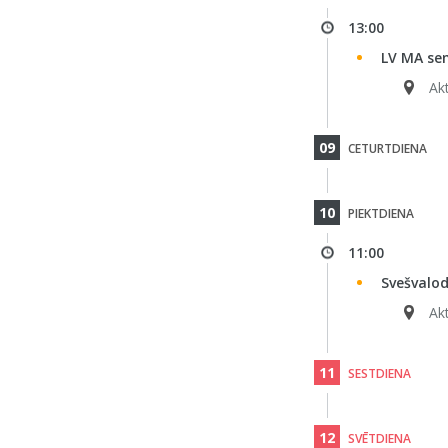
13:00
LV MA se
Ak
09
CETURTDIENA
10
PIEKTDIENA
11:00
Svešvalod
Ak
11
SESTDIENA
12
SVĒTDIENA