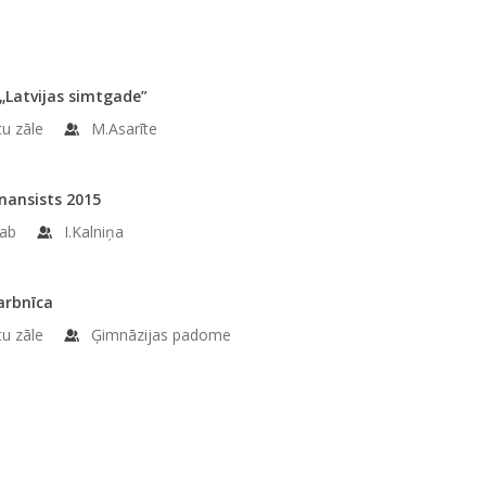
 „Latvijas simtgade”
tu zāle
M.Asarīte
inansists 2015
kab
I.Kalniņa
arbnīca
tu zāle
Ģimnāzijas padome