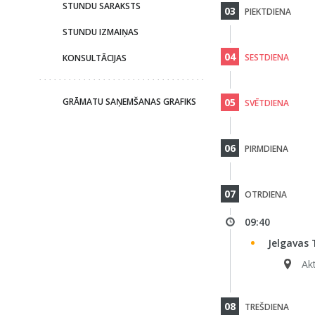
STUNDU SARAKSTS
03
PIEKTDIENA
STUNDU IZMAIŅAS
04
SESTDIENA
KONSULTĀCIJAS
GRĀMATU SAŅEMŠANAS GRAFIKS
05
SVĒTDIENA
06
PIRMDIENA
07
OTRDIENA
09:40
Jelgavas
Ak
08
TREŠDIENA