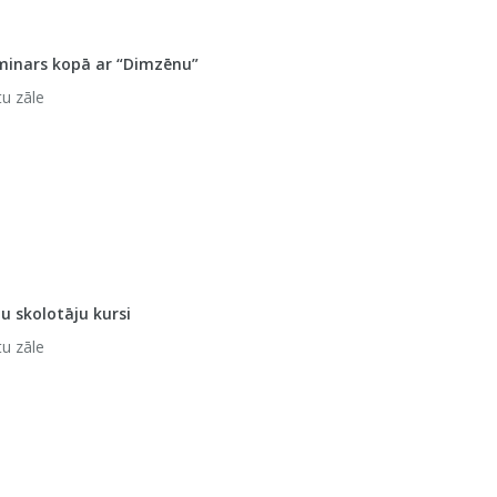
minars kopā ar “Dimzēnu”
tu zāle
u skolotāju kursi
tu zāle