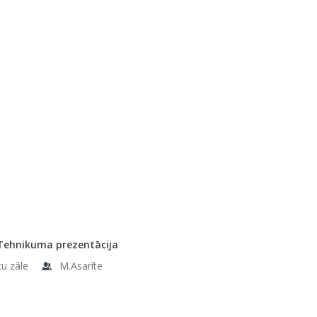
 Tehnikuma prezentācija
tu zāle
M.Asarīte