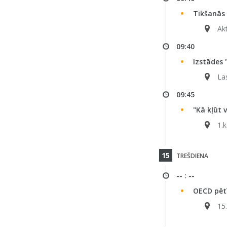
Tikšanās 
Ak
09:40
Izstādes 
La
09:45
"Kā kļūt 
1.
15
TREŠDIENA
-- : --
OECD pēt
15.