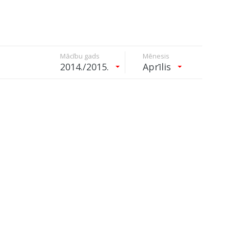
Mācību gads
Mēnesis
2014./2015.
Aprīlis