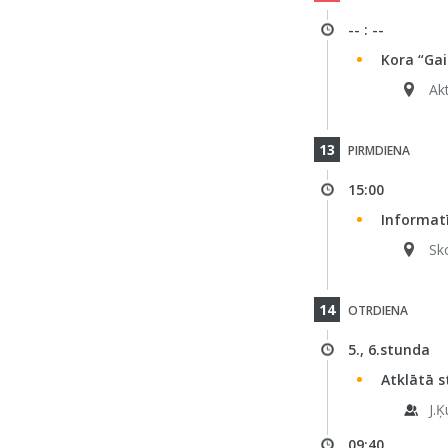
-- : --
Kora “Gai
Ak
13
PIRMDIENA
15:00
Informat
Sk
14
OTRDIENA
5., 6.stunda
Atklātā s
J.Ķ
09:40