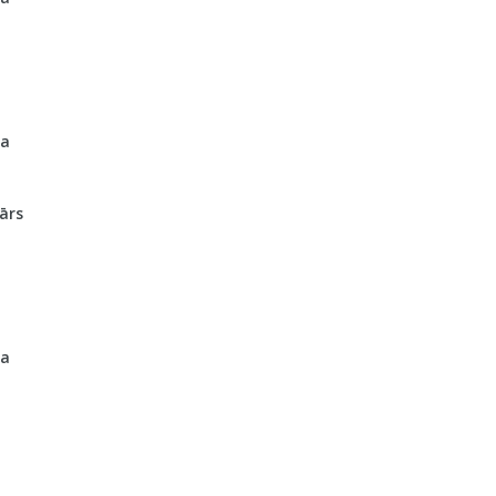
ļa
ārs
ļa