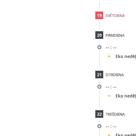
19
SVĒTDIENA
20
PIRMDIENA
-- : --
Eko nedē
21
OTRDIENA
-- : --
Eko nedē
22
TREŠDIENA
-- : --
Eko nedē