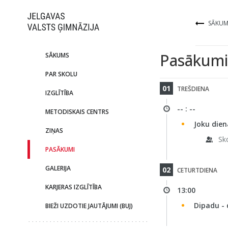
SĀKUM
Pasākumi
SĀKUMS
PAR SKOLU
01
TREŠDIENA
IZGLĪTĪBA
-- : --
METODISKAIS CENTRS
Joku dien
ZIŅAS
Sk
PASĀKUMI
GALERIJA
02
CETURTDIENA
KARJERAS IZGLĪTĪBA
13:00
Dipadu -
BIEŽI UZDOTIE JAUTĀJUMI (BUJ)