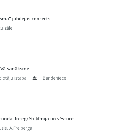
sma” jubilejas concerts
tu zāle
īvā sanāksme
olotāju istaba
I.Bandeniece
tunda. Integrēti ķīmija un vēsture.
usis, A.Freiberga