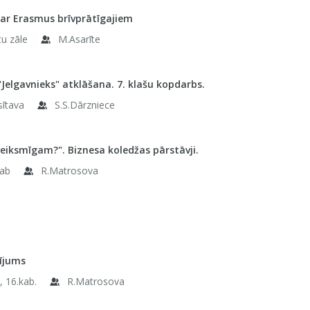
ar Erasmus brīvprātīgajiem
tu zāle
M.Asarīte
"Jelgavnieks" atklāšana. 7. klašu kopdarbs.
sītava
S.S.Dārzniece
veiksmīgam?". Biznesa koledžas pārstāvji.
kab
R.Matrosova
ījums
, 16.kab.
R.Matrosova