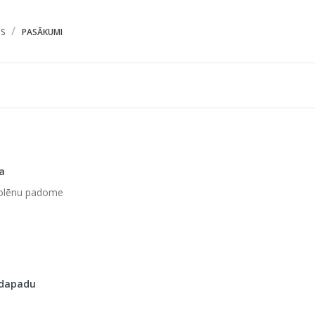
S
PASĀKUMI
a
olēnu padome
 dapadu