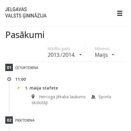
Pasākumi
Mācību gads
Mēnesis
2013./2014.
Maijs
01
CETURTDIENA
11:00
1. maija stafete
Hercoga Jēkaba laukums
Sporta
skolotāji
02
PIEKTDIENA