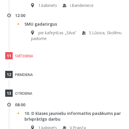
1.kabinets
I.Bandeniece
12:00
SMU gadatirgus
pie kafejnīcas „Silva”
S.Lūsiņa, Skolēnu
padome
11
SVĒTDIENA
12
PIRMDIENA
13
OTRDIENA
08:00
10. D klases jauniešu informatīvs pasākums par
brīvprātīgo darbu
1.kabinets
V.Pranča