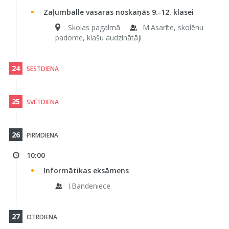
Zaļumballe vasaras noskaņās 9.-12. klasei
Skolas pagalmā
M.Asarīte, skolēnu
padome, klašu audzinātāji
24
SESTDIENA
25
SVĒTDIENA
26
PIRMDIENA
10:00
Informātikas eksāmens
I.Bandeniece
27
OTRDIENA