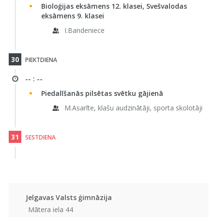
Bioloģijas eksāmens 12. klasei, Svešvalodas
eksāmens 9. klasei
I.Bandeniece
30
PIEKTDIENA
-- : --
Piedalīšanās pilsētas svētku gājienā
M.Asarīte, klašu audzinātāji, sporta skolotāji
31
SESTDIENA
Jelgavas Valsts ģimnāzija
Mātera iela 44