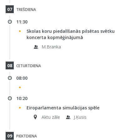
07
TREŠDIENA
11:30
Skolas koru piedalīšanās pilsētas svētku
koncerta kopmēģinājumā
M.Branka
08
CETURTDIENA
08:00
10:20
Eiroparlamenta simulācijas spēle
Aktu zāle
J.Ķusis
09
PIEKTDIENA