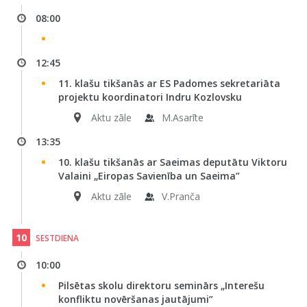
08:00
12:45
11. klašu tikšanās ar ES Padomes sekretariāta
projektu koordinatori Indru Kozlovsku
Aktu zāle
M.Asarīte
13:35
10. klašu tikšanās ar Saeimas deputātu Viktoru
Valaini „Eiropas Savienība un Saeima”
Aktu zāle
V.Pranča
10
SESTDIENA
10:00
Pilsētas skolu direktoru seminārs „Interešu
konfliktu novēršanas jautājumi”