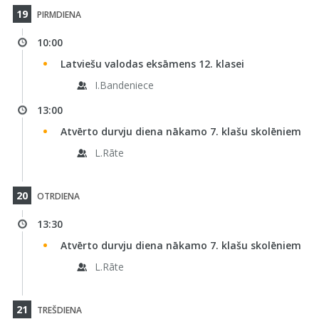
19
PIRMDIENA
10:00
Latviešu valodas eksāmens 12. klasei
I.Bandeniece
13:00
Atvērto durvju diena nākamo 7. klašu skolēniem
L.Rāte
20
OTRDIENA
13:30
Atvērto durvju diena nākamo 7. klašu skolēniem
L.Rāte
21
TREŠDIENA