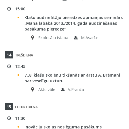
15:00
Klašu audzinātāju pieredzes apmaiņas seminārs
„Mana labākā 2013./2014. gada audzināšanas
pasākuma pieredze”
Skolotāju istaba
M.Asarīte
14
TREŠDIENA
12:45
7.,8. klašu skolēnu tikšanās ar ārstu A. Brēmani
par veselīgu uzturu
Aktu zāle
V.Pranča
15
CETURTDIENA
11:30
Inovāciju skolas noslēguma pasākums