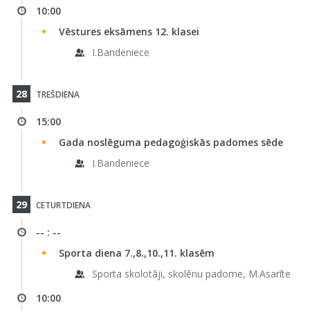
10:00
Vēstures eksāmens 12. klasei
I.Bandeniece
28
TREŠDIENA
15:00
Gada noslēguma pedagoģiskās padomes sēde
I.Bandeniece
29
CETURTDIENA
-- : --
Sporta diena 7.,8.,10.,11. klasēm
Sporta skolotāji, skolēnu padome, M.Asarīte
10:00