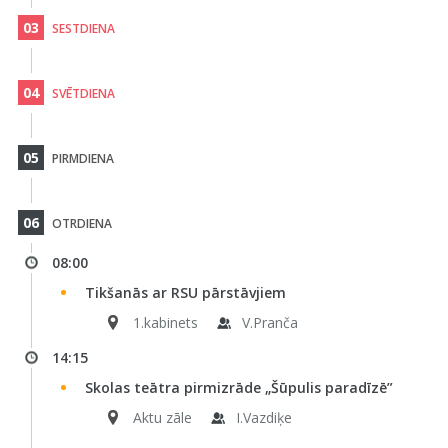
03
SESTDIENA
04
SVĒTDIENA
05
PIRMDIENA
06
OTRDIENA
08:00
Tikšanās ar RSU pārstāvjiem
1.kabinets
V.Pranča
14:15
Skolas teātra pirmizrāde „Šūpulis paradīzē”
Aktu zāle
I.Vazdiķe