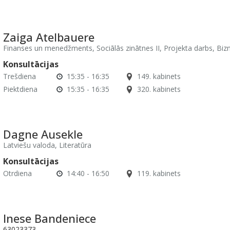
Zaiga Atelbauere
Finanses un menedžments, Sociālās zinātnes II, Projekta darbs, Bizn
Konsultācijas
Trešdiena
15:35 - 16:35
149. kabinets
Piektdiena
15:35 - 16:35
320. kabinets
Dagne Ausekle
Latviešu valoda, Literatūra
Konsultācijas
Otrdiena
14:40 - 16:50
119. kabinets
Inese Bandeniece
63023373