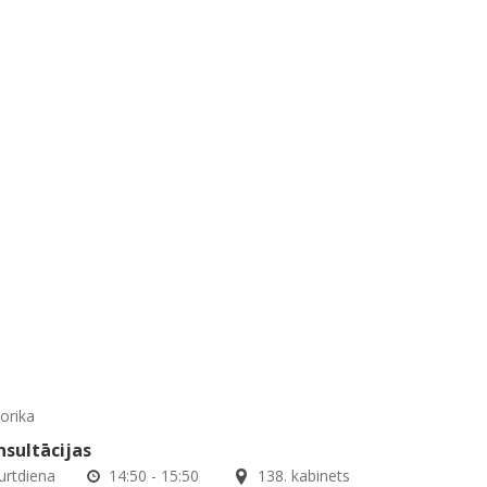
orika
nsultācijas
urtdiena
14:50 - 15:50
138. kabinets