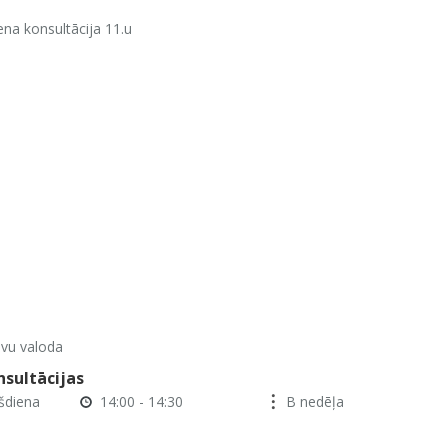
na konsultācija 11.u
evu valoda
nsultācijas
šdiena
14:00 - 14:30
B nedēļa