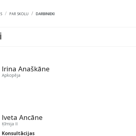
S
PAR SKOLU
DARBINIEKI
i
Irina Anaškāne
Apkopēja
Iveta Ancāne
Ķīmija II
Konsultācijas