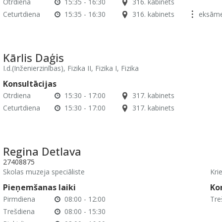
Otrdiena
15:35 - 16:30
316. kabinets
Ceturtdiena
15:35 - 16:30
316. kabinets
eksāme
Kārlis Daģis
I.d.(Inženierzinības), Fizika II, Fizika I, Fizika
Konsultācijas
Otrdiena
15:30 - 17:00
317. kabinets
Ceturtdiena
15:30 - 17:00
317. kabinets
Regina Detlava
27408875
Skolas muzeja speciāliste
Kri
Pieņemšanas laiki
Ko
Pirmdiena
08:00 - 12:00
Tre
Trešdiena
08:00 - 15:30