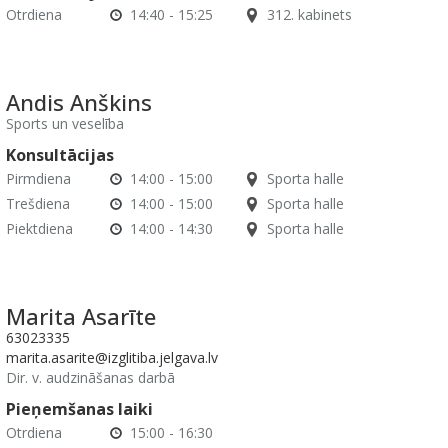
Otrdiena
14:40 - 15:25
312. kabinets
Andis Anškins
Sports un veselība
Konsultācijas
Pirmdiena
14:00 - 15:00
Sporta halle
Trešdiena
14:00 - 15:00
Sporta halle
Piektdiena
14:00 - 14:30
Sporta halle
Marita Asarīte
63023335
marita.asarite@izglitiba.jelgava.lv
Dir. v. audzināšanas darbā
Pieņemšanas laiki
Otrdiena
15:00 - 16:30