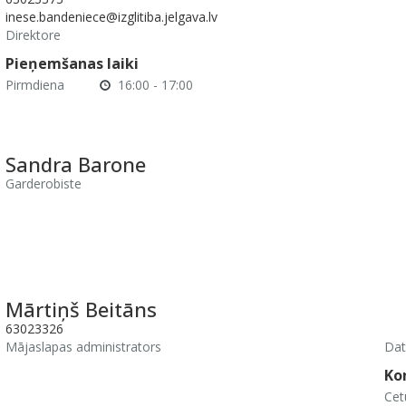
inese.bandeniece@izglitiba.jelgava.lv
Direktore
Pieņemšanas laiki
Pirmdiena
16:00 - 17:00
Sandra Barone
Garderobiste
Mārtiņš Beitāns
63023326
Mājaslapas administrators
Dat
Ko
Cet