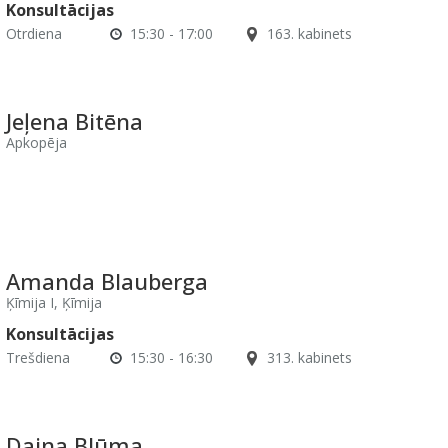
Konsultācijas
Otrdiena
15:30 - 17:00
163. kabinets
Jeļena Bitēna
Apkopēja
Amanda Blauberga
Ķīmija I, Ķīmija
Konsultācijas
Trešdiena
15:30 - 16:30
313. kabinets
Daina Blūma