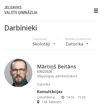
Darbinieki
Darbinieki
Mācību priekšmeti
Skolotāji
Datorika
Mārtiņš Beitāns
63023326
Mājaslapas administrators
Datorika
Konsultācijas
Ceturtdiena
14:50 - 15:50
138. kabinets