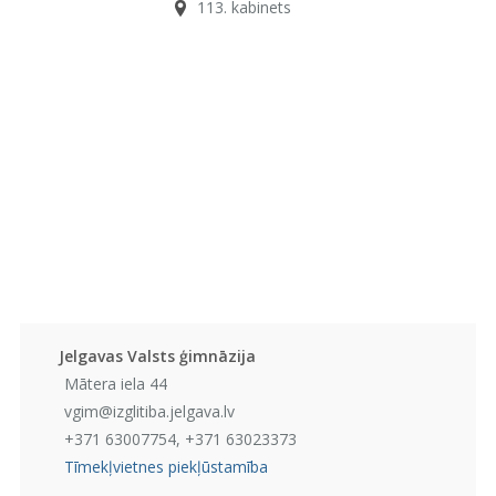
113. kabinets
Jelgavas Valsts ģimnāzija
Mātera iela 44
vgim@izglitiba.jelgava.lv
+371 63007754, +371 63023373
Tīmekļvietnes piekļūstamība