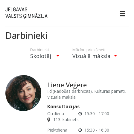
Darbinieki
Darbinieki
Mācību priekšmeti
Skolotāji
Vizuālā māksla
Liene Veģere
I.d.(Radošās darbnīcas), Kultūras pamati,
Vizuālā māksla
Konsultācijas
Otrdiena
15:30 - 17:00
113. kabinets
Piektdiena
15:30 - 16:30