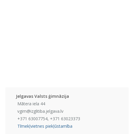
Jelgavas Valsts ģimnāzija
Mātera iela 44
vgim@izglitiba.jelgava.lv
+371 63007754, +371 63023373
Tīmekļvietnes piekļūstamība