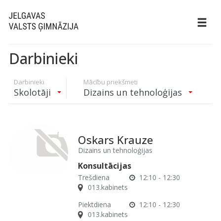
Darbinieki
Darbinieki
Mācību priekšmeti
Skolotāji
Dizains un tehnoloģijas
Oskars Krauze
Dizains un tehnoloģijas
Konsultācijas
Trešdiena
12:10 - 12:30
013.kabinets
Piektdiena
12:10 - 12:30
013.kabinets