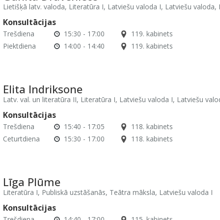
Lietišķā latv. valoda, Literatūra I, Latviešu valoda I, Latviešu valoda, 
Konsultācijas
Trešdiena
15:30 - 17:00
119. kabinets
Piektdiena
14:00 - 14:40
119. kabinets
Elita Indriksone
Latv. val. un literatūra II, Literatūra I, Latviešu valoda I, Latviešu val
Konsultācijas
Trešdiena
15:40 - 17:05
118. kabinets
Ceturtdiena
15:30 - 17:00
118. kabinets
Līga Plūme
Literatūra I, Publiskā uzstāšanās, Teātra māksla, Latviešu valoda I
Konsultācijas
Trešdiena
14:40 - 17:00
115. kabinets