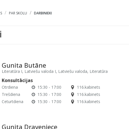
S
PAR SKOLU
DARBINIEKI
i
Gunita Butāne
Literatūra I, Latviešu valoda I, Latviešu valoda, Literatūra
Konsultācijas
Otrdiena
15:30 - 17:00
116.kabinets
Trešdiena
15:30 - 17:00
116.kabinets
Ceturtdiena
15:30 - 17:00
116.kabinets
Gunita Draveniece