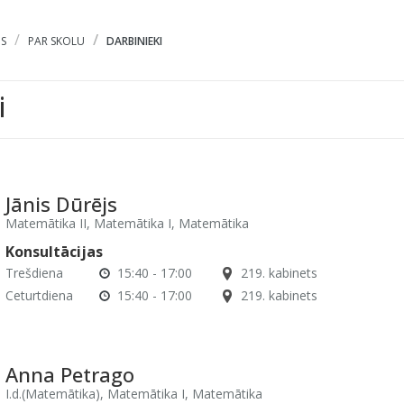
S
PAR SKOLU
DARBINIEKI
i
Jānis Dūrējs
Matemātika II, Matemātika I, Matemātika
Konsultācijas
Trešdiena
15:40 - 17:00
219. kabinets
Ceturtdiena
15:40 - 17:00
219. kabinets
Anna Petrago
I.d.(Matemātika), Matemātika I, Matemātika