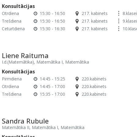
Konsultācijas
Otrdiena
15:30 - 16:50
217. kabinets
8.klasei
Trešdiena
15:30 - 16:50
217. kabinets
9.klasei
Ceturtdiena
15:30 - 16:30
217. kabinets
10.klas
Liene Raituma
I.d.(Matemātika), Matemātika I, Matemātika
Konsultācijas
Pirmdiena
14:45 - 15:25
220.kabinets
Otrdiena
14:45 - 17:00
220.kabinets
Trešdiena
15:35 - 17:00
220.kabinets
Sandra Rubule
Matemātika II, Matemātika I, Matemātika