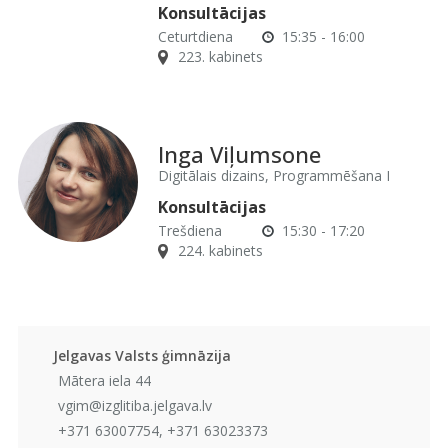
Konsultācijas
Ceturtdiena
15:35 - 16:00
223. kabinets
Inga Viļumsone
Digitālais dizains, Programmēšana I
Konsultācijas
Trešdiena
15:30 - 17:20
224. kabinets
Jelgavas Valsts ģimnāzija
Mātera iela 44
vgim@izglitiba.jelgava.lv
+371 63007754, +371 63023373