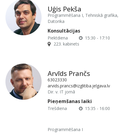
Uģis Pekša
Programmēšana I, Tehniskā grafika,
Datorika
Konsultācijas
Piektdiena
15:30 - 17:10
223. kabinets
Arvīds Prančs
63023330
arvids.prancs@izglitiba.jelgava.lv
Dir. v. IT jomā
Pieņemšanas laiki
Trešdiena
15:35 - 16:00
Programmēšana I