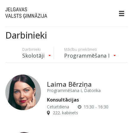
Darbinieki
Darbinieki
Mācību priekšmeti
Skolotāji
Programmēšana I
Laima Bērziņa
Programmēšana I, Datorika
Konsultācijas
Ceturtdiena
15:30 - 16:30
222. kabinets