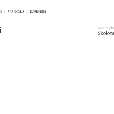
S
PAR SKOLU
DARBINIEKI
i
Darbinieki
Skolotā