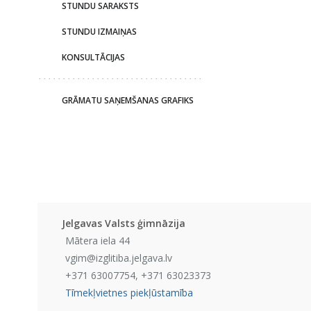
STUNDU SARAKSTS
STUNDU IZMAIŅAS
KONSULTĀCIJAS
GRĀMATU SAŅEMŠANAS GRAFIKS
Jelgavas Valsts ģimnāzija
Mātera iela 44
vgim@izglitiba.jelgava.lv
+371 63007754, +371 63023373
Tīmekļvietnes piekļūstamība