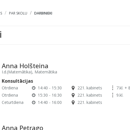
S
PAR SKOLU
DARBINIEKI
i
Anna Holšteina
I.d.(Matemātika), Matemātika
Konsultācijas
Otrdiena
14:40 - 15:30
221. kabinets
7.kl. + 8
Otrdiena
15:30 - 16:30
221. kabinets
9.kl.
Ceturtdiena
14:40 - 16:00
221. kabinets
Anna Petrago