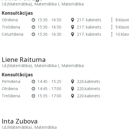
I.d.(Matemātika), Matemātika I, Matemātika
Konsultācijas
Otrdiena
15:30 - 16:50
217. kabinets
8.klasei
Trešdiena
15:30 - 16:50
217. kabinets
9.klasei
Ceturtdiena
15:30 - 16:30
217. kabinets
10.klas
Liene Raituma
I.d.(Matemātika), Matemātika I, Matemātika
Konsultācijas
Pirmdiena
14:45 - 15:25
220.kabinets
Otrdiena
14:45 - 17:00
220.kabinets
Trešdiena
15:35 - 17:00
220.kabinets
Inta Zubova
I.d.(Matemātika), Matemātika