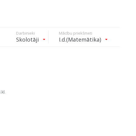
Darbinieki
Mācību priekšmeti
Skolotāji
I.d.(Matemātika)
.kl.