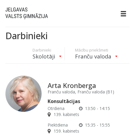
Darbinieki
Darbinieki
Mācību priekšmeti
Skolotāji
Franču valoda
Arta Kronberga
Franču valoda, Franču valoda (B1)
Konsultācijas
Otrdiena
13:50 - 14:15
139. kabinets
Piektdiena
15:35 - 15:55
159. kabinets