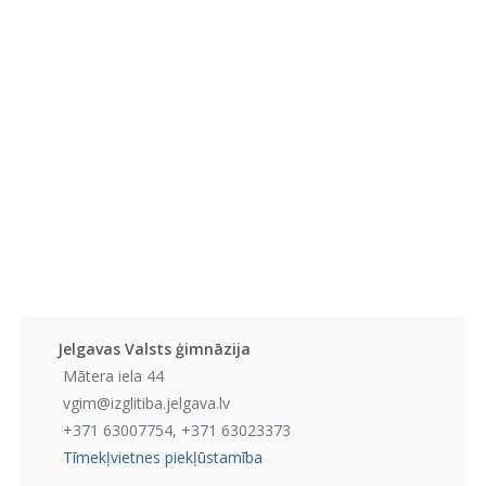
Jelgavas Valsts ģimnāzija
Mātera iela 44
vgim@izglitiba.jelgava.lv
+371 63007754, +371 63023373
Tīmekļvietnes piekļūstamība